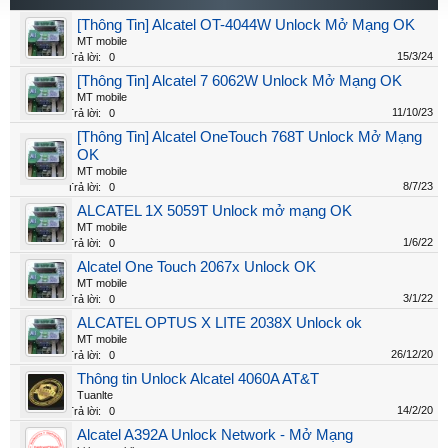
[Thông Tin] Alcatel OT-4044W Unlock Mở Mạng OK
MT mobile
15/3/24
Trả lời:
0
[Thông Tin] Alcatel 7 6062W Unlock Mở Mạng OK
MT mobile
11/10/23
Trả lời:
0
[Thông Tin] Alcatel OneTouch 768T Unlock Mở Mạng
OK
MT mobile
8/7/23
Trả lời:
0
ALCATEL 1X 5059T Unlock mở mạng OK
MT mobile
1/6/22
Trả lời:
0
Alcatel One Touch 2067x Unlock OK
MT mobile
3/1/22
Trả lời:
0
ALCATEL OPTUS X LITE 2038X Unlock ok
MT mobile
26/12/20
Trả lời:
0
Thông tin Unlock Alcatel 4060A AT&T
Tuanlte
14/2/20
Trả lời:
0
Alcatel A392A Unlock Network - Mở Mạng