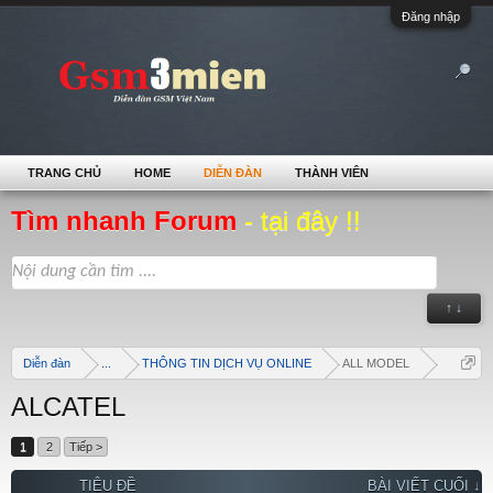
Đăng nhập
TRANG CHỦ
HOME
DIỄN ĐÀN
THÀNH VIÊN
Tìm nhanh Forum
- tại đây !!
↑ ↓
Diễn đàn
...
THÔNG TIN DỊCH VỤ ONLINE
ALL MODEL
ALCATEL
1
2
Tiếp >
TIÊU ĐỀ
BÀI VIẾT CUỐI ↓