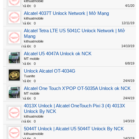
kithuatmobile
4/1/20
Trả lời:
0
Alcatel 4037T Unlock Network | Mở Mạng
kithuatmobile
12/11/19
Trả lời:
0
Alcatel Tetra LTE US 5041C Unlock Network | Mở
Mạng
kithuatmobile
14/10/19
Trả lời:
0
Alcatel U5 4047A Unlock ok NCK
MT mobile
6/8/19
Trả lời:
0
Unlock Alcatel OT-4034G
Tuanlte
24/4/19
Trả lời:
0
Alcatel One Touch X'POP OT-5035A Unlock ok NCK
MT mobile
24/4/19
Trả lời:
0
4013X Unlock | Alcatel OneTouch Pixi 3 (4) 4013X
Unlock By NCK
kithuatmobile
14/3/19
Trả lời:
0
5044T Unlock | Alcatel U5 5044T Unlock By NCK
kithuatmobile
14/3/19
Trả lời:
0