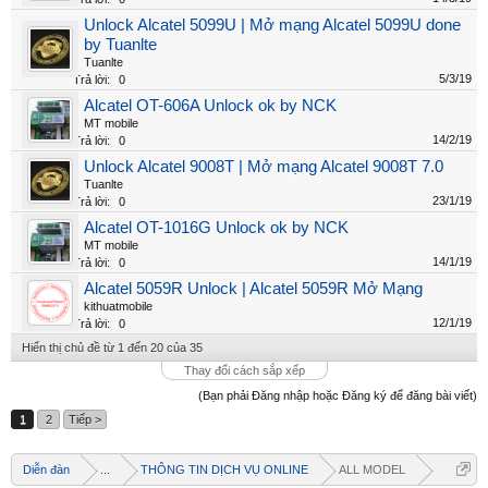
Unlock Alcatel 5099U | Mở mạng Alcatel 5099U done
by Tuanlte
Tuanlte
5/3/19
Trả lời:
0
Alcatel OT-606A Unlock ok by NCK
MT mobile
14/2/19
Trả lời:
0
Unlock Alcatel 9008T | Mở mạng Alcatel 9008T 7.0
Tuanlte
23/1/19
Trả lời:
0
Alcatel OT-1016G Unlock ok by NCK
MT mobile
14/1/19
Trả lời:
0
Alcatel 5059R Unlock | Alcatel 5059R Mở Mạng
kithuatmobile
12/1/19
Trả lời:
0
Hiển thị chủ đề từ 1 đến 20 của 35
Thay đổi cách sắp xếp
(Bạn phải Đăng nhập hoặc Đăng ký để đăng bài viết)
1
2
Tiếp >
Diễn đàn
...
THÔNG TIN DỊCH VỤ ONLINE
ALL MODEL