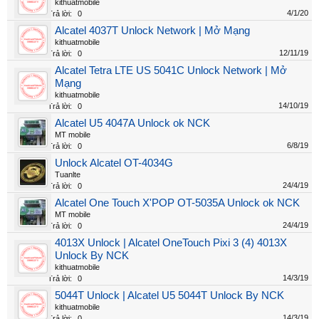
kithuatmobile
4/1/20
Trả lời:
0
Alcatel 4037T Unlock Network | Mở Mạng
kithuatmobile
12/11/19
Trả lời:
0
Alcatel Tetra LTE US 5041C Unlock Network | Mở
Mạng
kithuatmobile
14/10/19
Trả lời:
0
Alcatel U5 4047A Unlock ok NCK
MT mobile
6/8/19
Trả lời:
0
Unlock Alcatel OT-4034G
Tuanlte
24/4/19
Trả lời:
0
Alcatel One Touch X'POP OT-5035A Unlock ok NCK
MT mobile
24/4/19
Trả lời:
0
4013X Unlock | Alcatel OneTouch Pixi 3 (4) 4013X
Unlock By NCK
kithuatmobile
14/3/19
Trả lời:
0
5044T Unlock | Alcatel U5 5044T Unlock By NCK
kithuatmobile
14/3/19
Trả lời:
0