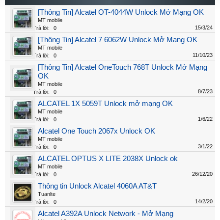
[Thông Tin] Alcatel OT-4044W Unlock Mở Mạng OK
MT mobile
15/3/24
Trả lời:
0
[Thông Tin] Alcatel 7 6062W Unlock Mở Mạng OK
MT mobile
11/10/23
Trả lời:
0
[Thông Tin] Alcatel OneTouch 768T Unlock Mở Mạng
OK
MT mobile
8/7/23
Trả lời:
0
ALCATEL 1X 5059T Unlock mở mạng OK
MT mobile
1/6/22
Trả lời:
0
Alcatel One Touch 2067x Unlock OK
MT mobile
3/1/22
Trả lời:
0
ALCATEL OPTUS X LITE 2038X Unlock ok
MT mobile
26/12/20
Trả lời:
0
Thông tin Unlock Alcatel 4060A AT&T
Tuanlte
14/2/20
Trả lời:
0
Alcatel A392A Unlock Network - Mở Mạng