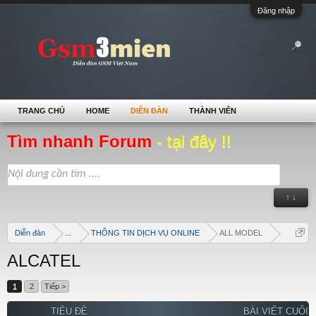
Đăng nhập
TRANG CHỦ
HOME
DIỄN ĐÀN
THÀNH VIÊN
Tìm nhanh Forum
- tại đây !!
↑ ↓
Diễn đàn
...
THÔNG TIN DỊCH VỤ ONLINE
ALL MODEL
ALCATEL
1
2
Tiếp >
TIÊU ĐỀ
BÀI VIẾT CUỐI