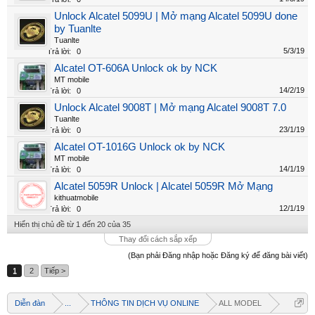
Unlock Alcatel 5099U | Mở mạng Alcatel 5099U done
by Tuanlte
Tuanlte
5/3/19
Trả lời:
0
Alcatel OT-606A Unlock ok by NCK
MT mobile
14/2/19
Trả lời:
0
Unlock Alcatel 9008T | Mở mạng Alcatel 9008T 7.0
Tuanlte
23/1/19
Trả lời:
0
Alcatel OT-1016G Unlock ok by NCK
MT mobile
14/1/19
Trả lời:
0
Alcatel 5059R Unlock | Alcatel 5059R Mở Mạng
kithuatmobile
12/1/19
Trả lời:
0
Hiển thị chủ đề từ 1 đến 20 của 35
Thay đổi cách sắp xếp
(Bạn phải Đăng nhập hoặc Đăng ký để đăng bài viết)
1
2
Tiếp >
Diễn đàn
...
THÔNG TIN DỊCH VỤ ONLINE
ALL MODEL