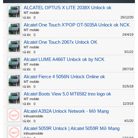
ALCATEL OPTUS X LITE 2038X Unlock ok
MT mobile
26/12/20
Trả lời:
0
Alcatel One Touch X'POP OT-5035A Unlock ok NCK
MT mobile
24/4/19
Trả lời:
0
Alcatel One Touch 2067x Unlock OK
MT mobile
3/1/22
Trả lời:
0
Alcatel LUME A466T Unlock ok by NCK
MT mobile
28/7/18
Trả lời:
0
Alcatel Fierce 4 5056N Unlock Online ok
MT mobile
31/5/18
Trả lời:
0
Alcatel Boots View 5.0 MT6582 treo logo ok
MT mobile
11/3/18
Trả lời:
0
Alcatel A392A Unlock Network - Mở Mạng
kithuatmobile
4/1/20
Trả lời:
0
Alcatel 5059R Unlock | Alcatel 5059R Mở Mạng
kithuatmobile