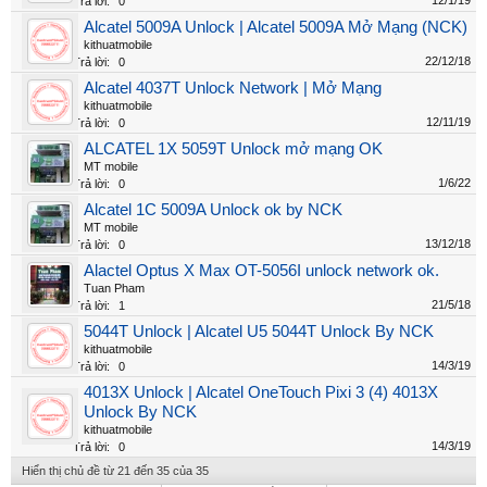
12/1/19
Trả lời:
0
Alcatel 5009A Unlock | Alcatel 5009A Mở Mạng (NCK)
kithuatmobile
22/12/18
Trả lời:
0
Alcatel 4037T Unlock Network | Mở Mạng
kithuatmobile
12/11/19
Trả lời:
0
ALCATEL 1X 5059T Unlock mở mạng OK
MT mobile
1/6/22
Trả lời:
0
Alcatel 1C 5009A Unlock ok by NCK
MT mobile
13/12/18
Trả lời:
0
Alactel Optus X Max OT-5056I unlock network ok.
Tuan Pham
21/5/18
Trả lời:
1
5044T Unlock | Alcatel U5 5044T Unlock By NCK
kithuatmobile
14/3/19
Trả lời:
0
4013X Unlock | Alcatel OneTouch Pixi 3 (4) 4013X
Unlock By NCK
kithuatmobile
14/3/19
Trả lời:
0
Hiển thị chủ đề từ 21 đến 35 của 35