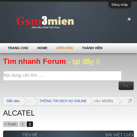
Đăng nhập
TRANG CHỦ
HOME
DIỄN ĐÀN
THÀNH VIÊN
Tìm nhanh Forum
- tại đây !!
↑ ↓
Diễn đàn
...
THÔNG TIN DỊCH VỤ ONLINE
ALL MODEL
ALCATEL
< Trước
1
2
TIÊU ĐỀ ↓
BÀI VIẾT CUỐI