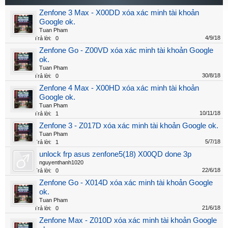
Zenfone 3 Max - X00DD xóa xác minh tài khoản
Google ok.
Tuan Pham
4/9/18
Trả lời:
0
Zenfone Go - Z00VD xóa xác minh tài khoản Google
ok.
Tuan Pham
30/8/18
Trả lời:
0
Zenfone 4 Max - X00HD xóa xác minh tài khoản
Google ok.
Tuan Pham
10/11/18
Trả lời:
1
Zenfone 3 - Z017D xóa xác minh tài khoản Google ok.
Tuan Pham
5/7/18
Trả lời:
1
unlock frp asus zenfone5(18) X00QD done 3p
nguyenthanh1020
22/6/18
Trả lời:
0
Zenfone Go - X014D xóa xác minh tài khoản Google
ok.
Tuan Pham
21/6/18
Trả lời:
0
Zenfone Max - Z010D xóa xác minh tài khoản Google