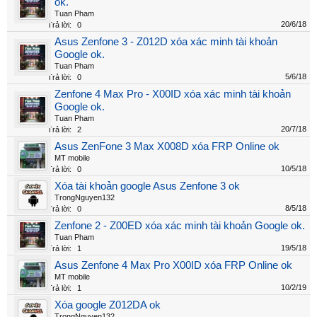
ok.
Tuan Pham
20/6/18
Trả lời:
0
Asus Zenfone 3 - Z012D xóa xác minh tài khoản
Google ok.
Tuan Pham
5/6/18
Trả lời:
0
Zenfone 4 Max Pro - X00ID xóa xác minh tài khoản
Google ok.
Tuan Pham
20/7/18
Trả lời:
2
Asus ZenFone 3 Max X008D xóa FRP Online ok
MT mobile
10/5/18
Trả lời:
0
Xóa tài khoản google Asus Zenfone 3 ok
TrongNguyen132
8/5/18
Trả lời:
0
Zenfone 2 - Z00ED xóa xác minh tài khoản Google ok.
Tuan Pham
19/5/18
Trả lời:
1
Asus Zenfone 4 Max Pro X00ID xóa FRP Online ok
MT mobile
10/2/19
Trả lời:
1
Xóa google Z012DA ok
TrongNguyen132