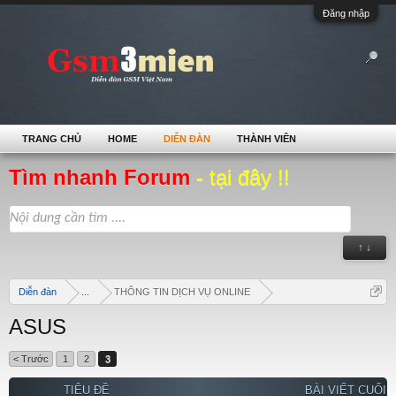
Đăng nhập
TRANG CHỦ
HOME
DIỄN ĐÀN
THÀNH VIÊN
Tìm nhanh Forum
- tại đây !!
↑ ↓
Diễn đàn
...
THÔNG TIN DỊCH VỤ ONLINE
ASUS
< Trước
1
2
3
TIÊU ĐỀ
BÀI VIẾT CUỐI