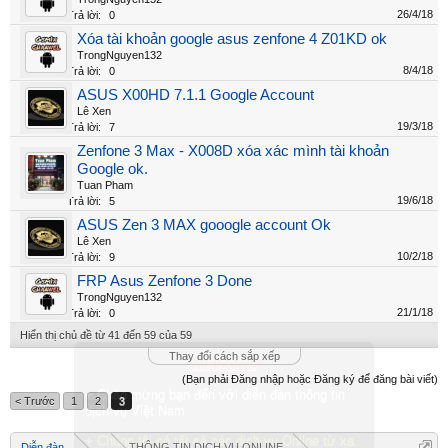
26/4/18
Trả lời:
0
Xóa tài khoản google asus zenfone 4 Z01KD ok
TrongNguyen132
8/4/18
Trả lời:
0
ASUS X00HD 7.1.1 Google Account
Lê Xen
19/3/18
Trả lời:
7
Zenfone 3 Max - X008D xóa xác mình tài khoản
Google ok.
Tuan Pham
19/6/18
Trả lời:
5
ASUS Zen 3 MAX gooogle account Ok
Lê Xen
10/2/18
Trả lời:
9
FRP Asus Zenfone 3 Done
TrongNguyen132
21/1/18
Trả lời:
0
Hiển thị chủ đề từ 41 đến 59 của 59
Thay đổi cách sắp xếp
Welcome
(Bạn phải Đăng nhập hoặc Đăng ký để đăng bài viết)
+ Chào mừng bạn đến với diễn đàn thông tin
< Trước
1
2
3
dịch vụ Việt Nam
+ Chúng tôi có tất cả các dịch vụ Online từ xa
Diễn đàn
...
THÔNG TIN DỊCH VỤ ONLINE