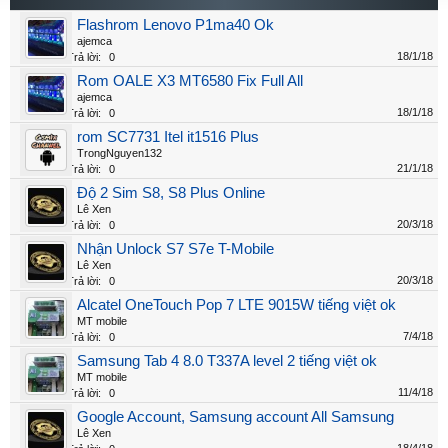
Flashrom Lenovo P1ma40 Ok
ajemca
18/1/18
Trả lời:
0
Rom OALE X3 MT6580 Fix Full All
ajemca
18/1/18
Trả lời:
0
rom SC7731 Itel it1516 Plus
TrongNguyen132
21/1/18
Trả lời:
0
Độ 2 Sim S8, S8 Plus Online
Lê Xen
20/3/18
Trả lời:
0
Nhận Unlock S7 S7e T-Mobile
Lê Xen
20/3/18
Trả lời:
0
Alcatel OneTouch Pop 7 LTE 9015W tiếng việt ok
MT mobile
7/4/18
Trả lời:
0
Samsung Tab 4 8.0 T337A level 2 tiếng việt ok
MT mobile
11/4/18
Trả lời:
0
Google Account, Samsung account All Samsung
Lê Xen