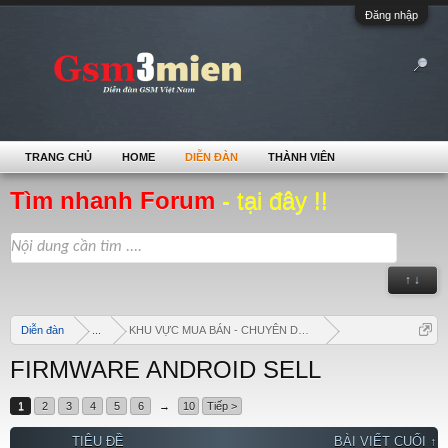
Đăng nhập
TRANG CHỦ
HOME
DIỄN ĐÀN
THÀNH VIÊN
Tìm nhanh Forum
- tại đây !!
↑ ↓
Diễn đàn
...
KHU VỰC MUA BÁN - CHUYÊN DOANH
FIRMWARE ANDROID SELL
1
2
3
4
5
6
→
10
Tiếp >
TIÊU ĐỀ
BÀI VIẾT CUỐI ↑