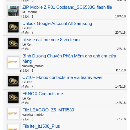
18/4/18
Trả lời:
0
ZIP Mobile ZIP81 Coolsand_SC6533G flash file
MT mobile
18/4/18
Trả lời:
5
Unlock Google Account All Samsung
Lê Xen
23/4/18
Trả lời:
1
please call me note 8 via team
Lê Xen
2/5/18
Trả lời:
0
Bình Dương Chuyên Phần Mềm cho anh em cửa
hàng
vankha_mobile
11/5/18
Trả lời:
5
C710F Fknox contacts me via teamviewer
Lê Xen
14/5/18
Trả lời:
5
FKNOX Contacts me
Lê Xen
14/5/18
Trả lời:
0
File LEAGOO_Z5_MT6580
vankha_mobile
17/5/18
Trả lời:
0
File itel_It1508_Plus