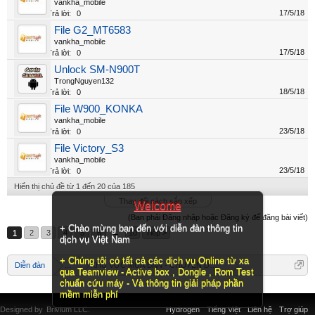
vankha_mobile
17/5/18
Trả lời:
0
File G2_MT6583
vankha_mobile
17/5/18
Trả lời:
0
Unlock SM-N900T
TrongNguyen132
18/5/18
Trả lời:
0
File W900_KONKA
vankha_mobile
23/5/18
Trả lời:
0
File Victory_S3
vankha_mobile
23/5/18
Trả lời:
0
Hiển thị chủ đề từ 1 đến 20 của 185
Thay đổi cách sắp xếp
Welcome
(Bạn phải Đăng nhập hoặc Đăng ký để đăng bài viết)
+ Chào mừng bạn đến với diễn đàn thông tin
1
2
3
4
5
6
→
10
Tiếp >
dịch vụ Việt Nam
+ Chúng tôi có tất cả các dịch vụ Online từ xa
Diễn đàn
...
KHU VỰC MUA BÁN - CHUYÊN DOANH
qua Teamview - Active box , Dongle , Rom Test
chuẩn cứu máy - Và thông tin giải pháp phần
mềm miễn phí
Designed by
Brivium LLC.
Hydrogen
Tiếng Việt
Liên hệ
Trợ giúp