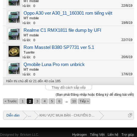
MT mobile
22/8/19
Trả lời:
0
Oppo A30 ver A30_11_160301 rom tiếng việt
MT mobile
19/8/19
Trả lời:
0
Realme C1 RMX1811 file dump by UFI
MT mobile
22/7/19
Trả lời:
0
Rom Masstel B380 SP7731 ver 5.1
Tuanlte
20/6/19
Trả lời:
0
Qmobile Luna Pro rom unbrick
MT mobile
17/6/19
Trả lời:
0
Hiển thị chủ đề từ 21 đến 40 của 185
Thay đổi cách sắp xếp
(Bạn phải Đăng nhập hoặc Đăng ký để đăng bài viết)
< Trước
1
2
3
4
5
6
→
10
Tiếp >
Diễn đàn
...
KHU VỰC MUA BÁN - CHUYÊN DOANH
Designed by
Brivium LLC.
Hydrogen
Tiếng Việt
Liên hệ
Trợ giúp