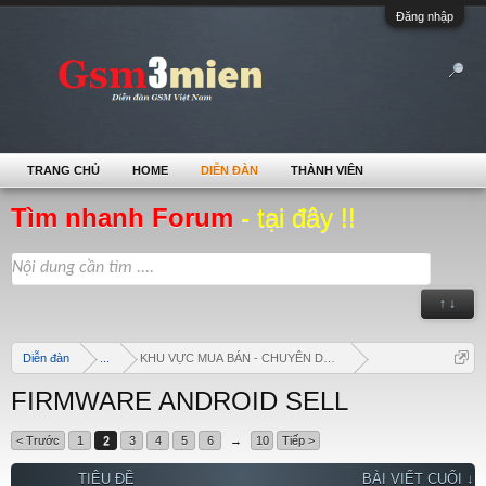
Đăng nhập
TRANG CHỦ
HOME
DIỄN ĐÀN
THÀNH VIÊN
Tìm nhanh Forum
- tại đây !!
↑ ↓
Diễn đàn
...
KHU VỰC MUA BÁN - CHUYÊN DOANH
FIRMWARE ANDROID SELL
< Trước
1
2
3
4
5
6
→
10
Tiếp >
TIÊU ĐỀ
BÀI VIẾT CUỐI ↓