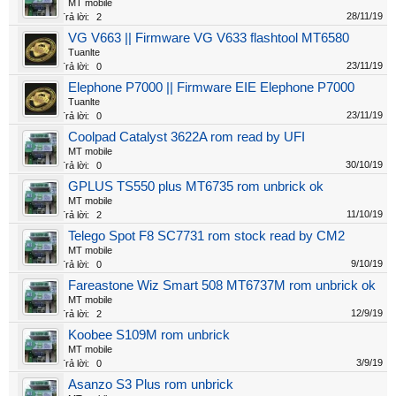
MT mobile
28/11/19
Trả lời:
2
VG V663 || Firmware VG V633 flashtool MT6580
Tuanlte
23/11/19
Trả lời:
0
Elephone P7000 || Firmware EIE Elephone P7000
Tuanlte
23/11/19
Trả lời:
0
Coolpad Catalyst 3622A rom read by UFI
MT mobile
30/10/19
Trả lời:
0
GPLUS TS550 plus MT6735 rom unbrick ok
MT mobile
11/10/19
Trả lời:
2
Telego Spot F8 SC7731 rom stock read by CM2
MT mobile
9/10/19
Trả lời:
0
Fareastone Wiz Smart 508 MT6737M rom unbrick ok
MT mobile
12/9/19
Trả lời:
2
Koobee S109M rom unbrick
MT mobile
3/9/19
Trả lời:
0
Asanzo S3 Plus rom unbrick