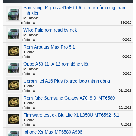
Samsung J4 plus J415F bit 6 rom fix cảm ứng màn
linh kiện
MT mobile
29/2/20
Trả lời:
0
Wiko Pulp rom read by nck
MT mobile
8/2/20
Trả lời:
0
Rom Arbutus Max Pro 5.1
Tuanlte
6/2/20
Trả lời:
1
Oppo A53 11_A.12 rom tiếng việt
MT mobile
3/2/20
Trả lời:
0
Uprom Itel A16 Plus fix treo logo thành công
Tuanlte
31/12/19
Trả lời:
0
Rom fake Samsung Galaxy A70_9.0_MT6580
Tuanlte
25/12/19
Trả lời:
0
Firmware test ok Blu Life XL L050U MT6592_5.1
Tuanlte
7/12/19
Trả lời:
0
Iphone Xs Max MT6580 A996