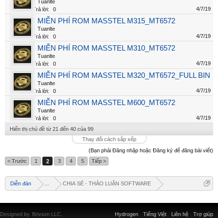
Tuanlte
4/7/19
Trả lời:
0
MIỄN PHÍ ROM MASSTEL M315_MT6572
Tuanlte
4/7/19
Trả lời:
0
MIỄN PHÍ ROM MASSTEL M310_MT6572
Tuanlte
4/7/19
Trả lời:
0
MIỄN PHÍ ROM MASSTEL M320_MT6572_FULL BIN
Tuanlte
4/7/19
Trả lời:
0
MIỄN PHÍ ROM MASSTEL M600_MT6572
Tuanlte
4/7/19
Trả lời:
0
Hiển thị chủ đề từ 21 đến 40 của 99
Thay đổi cách sắp xếp
(Bạn phải Đăng nhập hoặc Đăng ký để đăng bài viết)
< Trước
1
2
3
4
5
Tiếp >
Diễn đàn
...
CHIA SẺ - THẢO LUẬN SOFTWARE
Designed by
Brivium LLC.
Hydrogen
Tiếng Việt
Liên hệ
Trợ giúp