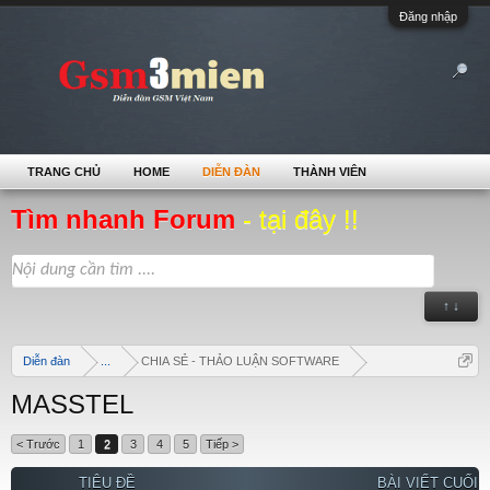
Đăng nhập
TRANG CHỦ
HOME
DIỄN ĐÀN
THÀNH VIÊN
Tìm nhanh Forum
- tại đây !!
↑ ↓
Diễn đàn
...
CHIA SẺ - THẢO LUẬN SOFTWARE
MASSTEL
< Trước
1
2
3
4
5
Tiếp >
TIÊU ĐỀ
BÀI VIẾT CUỐI