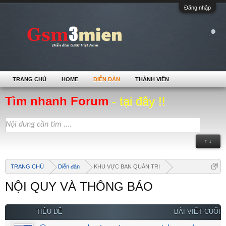
Đăng nhập
TRANG CHỦ
HOME
DIỄN ĐÀN
THÀNH VIÊN
Tìm nhanh Forum
- tại đây !!
↑ ↓
TRANG CHỦ
Diễn đàn
KHU VỰC BAN QUẢN TRỊ
NỘI QUY VÀ THÔNG BÁO
TIÊU ĐỀ
BÀI VIẾT CUỐI