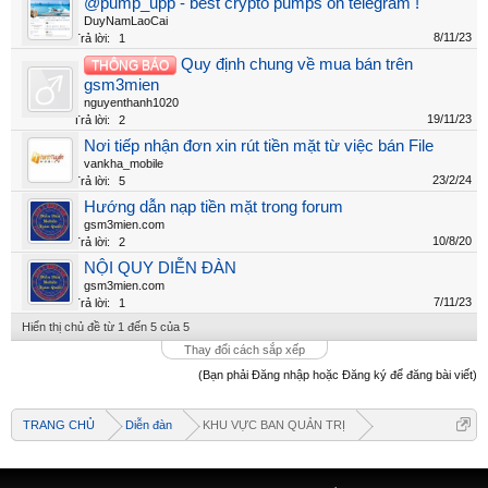
@pump_upp - best crypto pumps on telegram !
DuyNamLaoCai
8/11/23
Trả lời:
1
Quy định chung về mua bán trên
THÔNG BÁO
gsm3mien
nguyenthanh1020
19/11/23
Trả lời:
2
Nơi tiếp nhận đơn xin rút tiền mặt từ việc bán File
vankha_mobile
23/2/24
Trả lời:
5
Hướng dẫn nạp tiền mặt trong forum
gsm3mien.com
10/8/20
Trả lời:
2
NỘI QUY DIỄN ĐÀN
gsm3mien.com
7/11/23
Trả lời:
1
Hiển thị chủ đề từ 1 đến 5 của 5
Thay đổi cách sắp xếp
(Bạn phải Đăng nhập hoặc Đăng ký để đăng bài viết)
TRANG CHỦ
Diễn đàn
KHU VỰC BAN QUẢN TRỊ