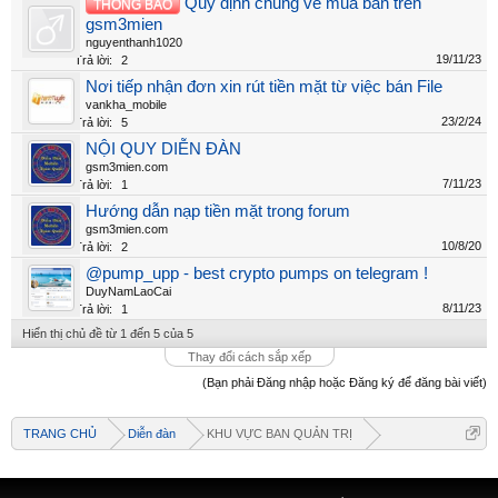
Quy định chung về mua bán trên
THÔNG BÁO
gsm3mien
nguyenthanh1020
19/11/23
Trả lời:
2
Nơi tiếp nhận đơn xin rút tiền mặt từ việc bán File
vankha_mobile
23/2/24
Trả lời:
5
NỘI QUY DIỄN ĐÀN
gsm3mien.com
7/11/23
Trả lời:
1
Hướng dẫn nạp tiền mặt trong forum
gsm3mien.com
10/8/20
Trả lời:
2
@pump_upp - best crypto pumps on telegram !
DuyNamLaoCai
8/11/23
Trả lời:
1
Hiển thị chủ đề từ 1 đến 5 của 5
Thay đổi cách sắp xếp
(Bạn phải Đăng nhập hoặc Đăng ký để đăng bài viết)
TRANG CHỦ
Diễn đàn
KHU VỰC BAN QUẢN TRỊ