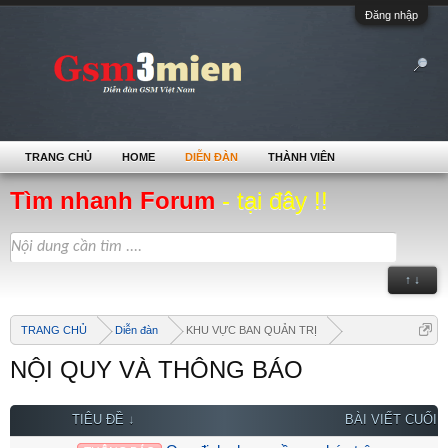
Đăng nhập
TRANG CHỦ
HOME
DIỄN ĐÀN
THÀNH VIÊN
Tìm nhanh Forum
- tại đây !!
↑ ↓
TRANG CHỦ
Diễn đàn
KHU VỰC BAN QUẢN TRỊ
NỘI QUY VÀ THÔNG BÁO
TIÊU ĐỀ ↓
BÀI VIẾT CUỐI