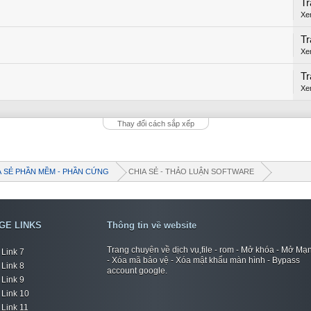
Tr
Xe
Tr
Xe
Tr
Xe
Thay đổi cách sắp xếp
A SẺ PHẦN MỀM - PHẦN CỨNG
CHIA SẺ - THẢO LUẬN SOFTWARE
GE LINKS
Thông tin về website
Trang chuyên về dịch vụ,file - rom - Mở khóa - Mở Mạ
Link 7
- Xóa mã bảo vệ - Xóa mật khẩu màn hình - Bypass
Link 8
account google.
Link 9
Link 10
Link 11