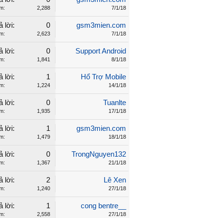
m:
2,288
7/1/18
ả lời:
0
gsm3mien.com
m:
2,623
7/1/18
ả lời:
0
Support Android
m:
1,841
8/1/18
ả lời:
1
Hổ Trợ Mobile
m:
1,224
14/1/18
ả lời:
0
Tuanlte
m:
1,935
17/1/18
ả lời:
1
gsm3mien.com
m:
1,479
18/1/18
ả lời:
0
TrongNguyen132
m:
1,367
21/1/18
ả lời:
2
Lê Xen
m:
1,240
27/1/18
ả lời:
1
cong bentre__
m:
2,558
27/1/18