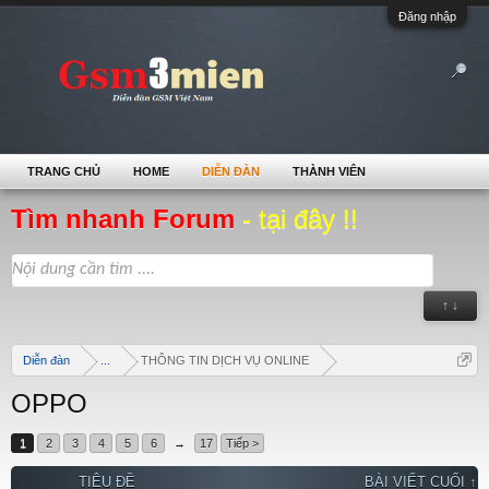
Đăng nhập
TRANG CHỦ
HOME
DIỄN ĐÀN
THÀNH VIÊN
Tìm nhanh Forum
- tại đây !!
↑ ↓
Diễn đàn
...
THÔNG TIN DỊCH VỤ ONLINE
OPPO
1
2
3
4
5
6
→
17
Tiếp >
TIÊU ĐỀ
BÀI VIẾT CUỐI ↑