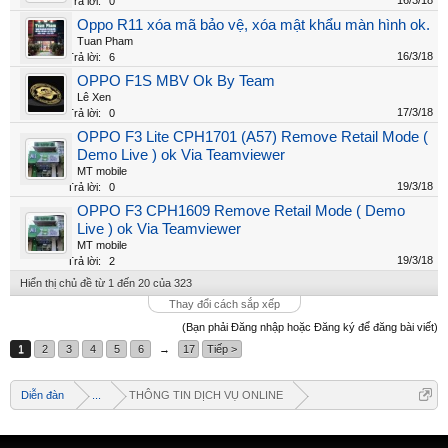
16/3/18
Trả lời:
0
Oppo R11 xóa mã bảo vệ, xóa mật khẩu màn hình ok.
Tuan Pham
16/3/18
Trả lời:
6
OPPO F1S MBV Ok By Team
Lê Xen
17/3/18
Trả lời:
0
OPPO F3 Lite CPH1701 (A57) Remove Retail Mode (
Demo Live ) ok Via Teamviewer
MT mobile
19/3/18
Trả lời:
0
OPPO F3 CPH1609 Remove Retail Mode ( Demo
Live ) ok Via Teamviewer
MT mobile
19/3/18
Trả lời:
2
Hiển thị chủ đề từ 1 đến 20 của 323
Thay đổi cách sắp xếp
Welcome
(Bạn phải Đăng nhập hoặc Đăng ký để đăng bài viết)
+ Chào mừng bạn đến với diễn đàn thông tin
1
2
3
4
5
6
→
17
Tiếp >
dịch vụ Việt Nam
+ Chúng tôi có tất cả các dịch vụ Online từ xa
Diễn đàn
...
THÔNG TIN DỊCH VỤ ONLINE
qua Teamview - Active box , Dongle , Rom Test
chuẩn cứu máy - Và thông tin giải pháp phần
mềm miễn phí