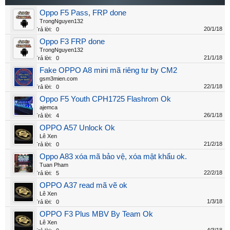
Oppo F5 Pass, FRP done
TrongNguyen132
20/1/18
Trả lời:
0
Oppo F3 FRP done
TrongNguyen132
21/1/18
Trả lời:
0
Fake OPPO A8 mini mã riêng tư by CM2
gsm3mien.com
22/1/18
Trả lời:
0
Oppo F5 Youth CPH1725 Flashrom Ok
ajemca
26/1/18
Trả lời:
4
OPPO A57 Unlock Ok
Lê Xen
21/2/18
Trả lời:
0
Oppo A83 xóa mã bảo vệ, xóa mật khẩu ok.
Tuan Pham
22/2/18
Trả lời:
5
OPPO A37 read mã vẽ ok
Lê Xen
1/3/18
Trả lời:
0
OPPO F3 Plus MBV By Team Ok
Lê Xen