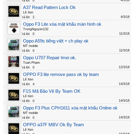
4/3/18
Trả lời:
0
A37 Read Pattern Lock Ok
Lê Xen
4/3/18
Trả lời:
2
Oppo F3 Lite xóa mật khẩu màn hình ok
TrongNguyen132
11/3/18
Trả lời:
0
Oppo A59s tiếng việt + ch play ok
MT mobile
11/3/18
Trả lời:
0
Oppo U707 Repair Imei ok.
Tuan Pham
12/3/18
Trả lời:
0
OPPO F3 lite remove pass ok by team
Lê Xen
14/3/18
Trả lời:
4
F1S Mã Bảo Vệ By Team OK
Lê Xen
14/3/18
Trả lời:
0
Oppo F3 Plus CPH1611 xóa mật khẩu Online ok
MT mobile
14/3/18
Trả lời:
0
OPPO a37F MBV Ok By Team
Lê Xen