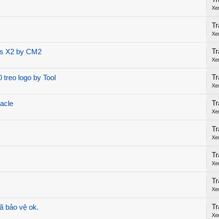
Xe
Tr
Xe
Tr
us X2 by CM2
Xe
Tr
treo logo by Tool
Xe
Tr
acle
Xe
Tr
Xe
Tr
Xe
Tr
Xe
Tr
ã bảo vệ ok.
Xe