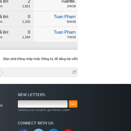
ả lời:
2
Tuanlte.
m:
1,921
2/4/18
ả lời:
0
Tuan Pham
m:
1,250
6/4/18
ả lời:
0
Tuan Pham
m:
1,334
7/4/18
(Bạn phải Đăng nhập hoặc Đăng ký để đăng bài viết)
NEW LETTERS
GO
ng
Submit your email to get News Letter
Welcome
CONNECT WITH US
+ Chào mừng bạn đến với diễn đàn thông tin
dịch vụ Việt Nam