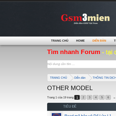
TRANG CHỦ
HOME
DIỄN ĐÀN
T
Tìm nhanh Forum
- tại 
TRANG CHỦ
Diễn đàn
THÔNG TIN DỊC
OTHER MODEL
Trang 1 của 19 trang
1
2
3
4
5
6
→
TIÊU ĐỀ