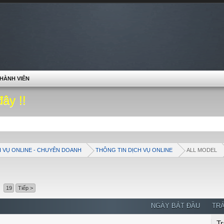
HÀNH VIÊN
đây !!
H VỤ ONLINE - CHUYÊN DOANH
THÔNG TIN DỊCH VỤ ONLINE
ALL MODEL
19
Tiếp >
NGÀY BẮT ĐẦU
TRẢ
Tr