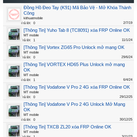
Đồng Hồ Đeo Tay (K91) Mã Bảo Vệ - Mở Khóa Thành
Công
kithuatmobile
2/7/19
Trả lời:
0
[Thông Tin] Yuho Tab 8 (TC8091) xóa FRP Online OK
MT mobile
11/1/24
Trả lời:
1
[Thông Tin] Vortex ZG65 Pro Unlock mở mạng OK
MT mobile
29/6/24
Trả lời:
0
[Thông Tin] VORTEX HD65 Plus Unlock mở mạng
OK
MT mobile
6/4/24
Trả lời:
1
[Thông Tin] Vodafone V Pro 2 4G xóa FRP Online OK
MT mobile
29/12/25
Trả lời:
0
[Thông Tin] Vodafone V Pro 2 4G Unlock Mở Mạng
OK
MT mobile
30/12/25
Trả lời:
0
[Thông Tin] TXCB ZL20 xóa FRP Online OK
MT mobile
3/11/23
Trả lời:
1