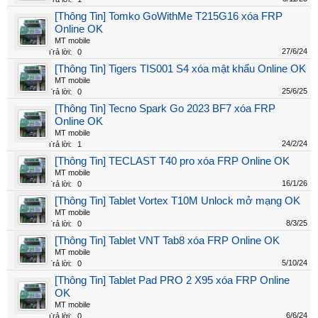
[Thông Tin] Tomko GoWithMe T215G16 xóa FRP
Online OK
MT mobile
27/6/24
Trả lời:
0
[Thông Tin] Tigers TIS001 S4 xóa mật khẩu Online OK
MT mobile
25/6/25
Trả lời:
0
[Thông Tin] Tecno Spark Go 2023 BF7 xóa FRP
Online OK
MT mobile
24/2/24
Trả lời:
1
[Thông Tin] TECLAST T40 pro xóa FRP Online OK
MT mobile
16/1/26
Trả lời:
0
[Thông Tin] Tablet Vortex T10M Unlock mở mạng OK
MT mobile
8/3/25
Trả lời:
0
[Thông Tin] Tablet VNT Tab8 xóa FRP Online OK
MT mobile
5/10/24
Trả lời:
0
[Thông Tin] Tablet Pad PRO 2 X95 xóa FRP Online
OK
MT mobile
6/6/24
Trả lời:
0