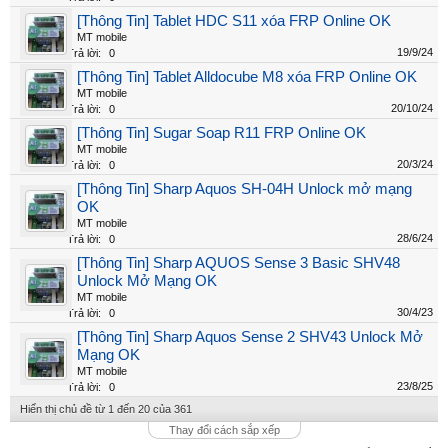
[Thông Tin] Tablet HDC S11 xóa FRP Online OK
MT mobile
19/9/24
Trả lời:
0
[Thông Tin] Tablet Alldocube M8 xóa FRP Online OK
MT mobile
20/10/24
Trả lời:
0
[Thông Tin] Sugar Soap R11 FRP Online OK
MT mobile
20/3/24
Trả lời:
0
[Thông Tin] Sharp Aquos SH-04H Unlock mở mạng
OK
MT mobile
28/6/24
Trả lời:
0
[Thông Tin] Sharp AQUOS Sense 3 Basic SHV48
Unlock Mở Mạng OK
MT mobile
30/4/23
Trả lời:
0
[Thông Tin] Sharp Aquos Sense 2 SHV43 Unlock Mở
Mạng OK
MT mobile
23/8/25
Trả lời:
0
Hiển thị chủ đề từ 1 đến 20 của 361
Thay đổi cách sắp xếp