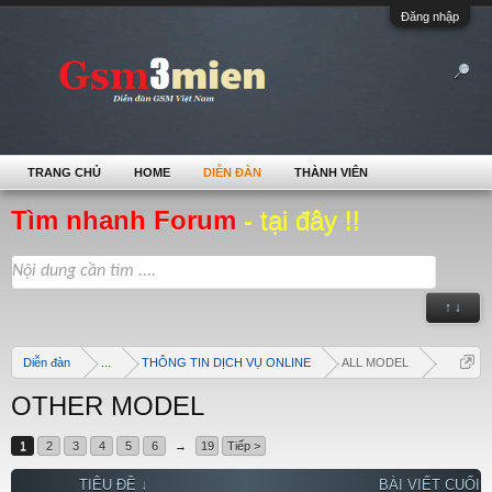
Đăng nhập
TRANG CHỦ
HOME
DIỄN ĐÀN
THÀNH VIÊN
Tìm nhanh Forum
- tại đây !!
↑ ↓
Diễn đàn
...
THÔNG TIN DỊCH VỤ ONLINE
ALL MODEL
OTHER MODEL
1
2
3
4
5
6
→
19
Tiếp >
TIÊU ĐỀ ↓
BÀI VIẾT CUỐI