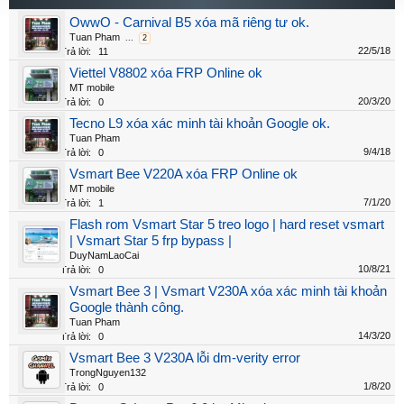
OwwO - Carnival B5 xóa mã riêng tư ok.
Tuan Pham
...
2
22/5/18
Trả lời:
11
Viettel V8802 xóa FRP Online ok
MT mobile
20/3/20
Trả lời:
0
Tecno L9 xóa xác minh tài khoản Google ok.
Tuan Pham
9/4/18
Trả lời:
0
Vsmart Bee V220A xóa FRP Online ok
MT mobile
7/1/20
Trả lời:
1
Flash rom Vsmart Star 5 treo logo | hard reset vsmart
| Vsmart Star 5 frp bypass |
DuyNamLaoCai
10/8/21
Trả lời:
0
Vsmart Bee 3 | Vsmart V230A xóa xác minh tài khoản
Google thành công.
Tuan Pham
14/3/20
Trả lời:
0
Vsmart Bee 3 V230A lỗi dm-verity error
TrongNguyen132
1/8/20
Trả lời:
0