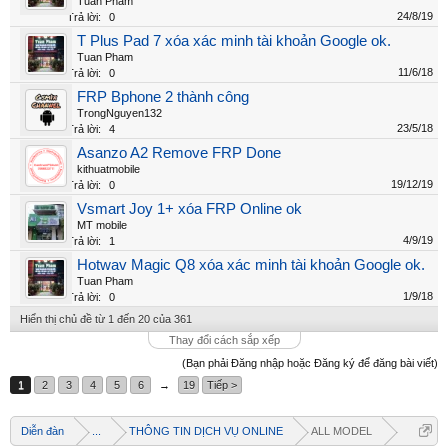
Tuan Pham
24/8/19
Trả lời:
0
T Plus Pad 7 xóa xác minh tài khoản Google ok.
Tuan Pham
11/6/18
Trả lời:
0
FRP Bphone 2 thành công
TrongNguyen132
23/5/18
Trả lời:
4
Asanzo A2 Remove FRP Done
kithuatmobile
19/12/19
Trả lời:
0
Vsmart Joy 1+ xóa FRP Online ok
MT mobile
4/9/19
Trả lời:
1
Hotwav Magic Q8 xóa xác minh tài khoản Google ok.
Tuan Pham
1/9/18
Trả lời:
0
Hiển thị chủ đề từ 1 đến 20 của 361
Thay đổi cách sắp xếp
(Bạn phải Đăng nhập hoặc Đăng ký để đăng bài viết)
1
2
3
4
5
6
→
19
Tiếp >
Welcome
Diễn đàn
...
THÔNG TIN DỊCH VỤ ONLINE
ALL MODEL
+ Chào mừng bạn đến với diễn đàn thông tin