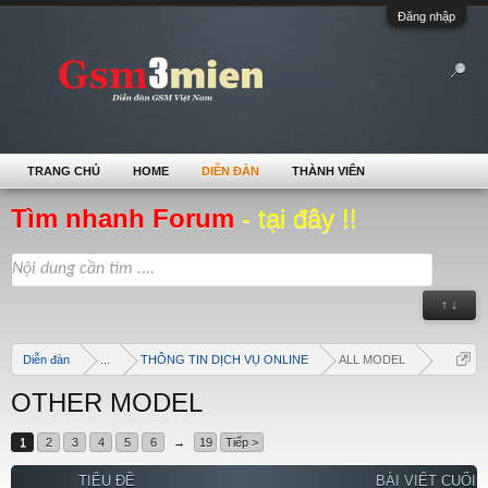
Đăng nhập
TRANG CHỦ
HOME
DIỄN ĐÀN
THÀNH VIÊN
Tìm nhanh Forum
- tại đây !!
↑ ↓
Diễn đàn
...
THÔNG TIN DỊCH VỤ ONLINE
ALL MODEL
OTHER MODEL
1
2
3
4
5
6
→
19
Tiếp >
TIÊU ĐỀ
BÀI VIẾT CUỐI