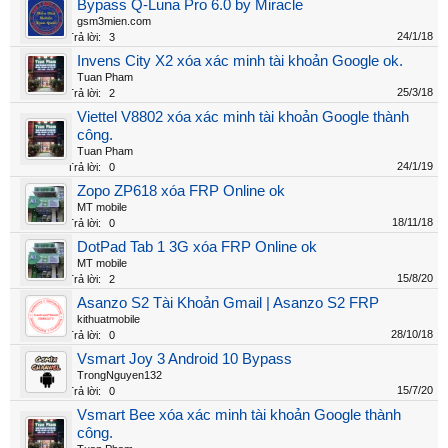
Bypass Q-Luna Pro 6.0 by Miracle
gsm3mien.com
24/1/18
Trả lời:
3
Invens City X2 xóa xác minh tài khoản Google ok.
Tuan Pham
25/3/18
Trả lời:
2
Viettel V8802 xóa xác minh tài khoản Google thành
công.
Tuan Pham
24/1/19
Trả lời:
0
Zopo ZP618 xóa FRP Online ok
MT mobile
18/11/18
Trả lời:
0
DotPad Tab 1 3G xóa FRP Online ok
MT mobile
15/8/20
Trả lời:
2
Asanzo S2 Tài Khoản Gmail | Asanzo S2 FRP
kithuatmobile
28/10/18
Trả lời:
0
Vsmart Joy 3 Android 10 Bypass
TrongNguyen132
15/7/20
Trả lời:
0
Vsmart Bee xóa xác minh tài khoản Google thành
công.