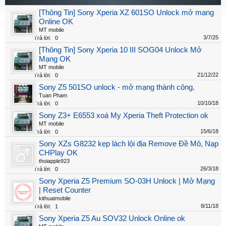
[Thông Tin] Sony Xperia XZ 601SO Unlock mở mạng
Online OK
MT mobile
3/7/25
Trả lời:
0
[Thông Tin] Sony Xperia 10 III SOG04 Unlock Mở
Mạng OK
MT mobile
21/12/22
Trả lời:
0
Sony Z5 501SO unlock - mở mạng thành công.
Tuan Pham
10/10/18
Trả lời:
0
Sony Z3+ E6553 xoá My Xperia Theft Protection ok
MT mobile
15/6/18
Trả lời:
0
Sony XZs G8232 kẹp lách lội địa Remove Đề Mô, Nạp
CHPlay OK
thoiapple923
26/3/18
Trả lời:
0
Sony Xperia Z5 Premium SO-03H Unlock | Mở Mạng
| Reset Counter
kithuatmobile
8/11/18
Trả lời:
1
Sony Xperia Z5 Au SOV32 Unlock Online ok