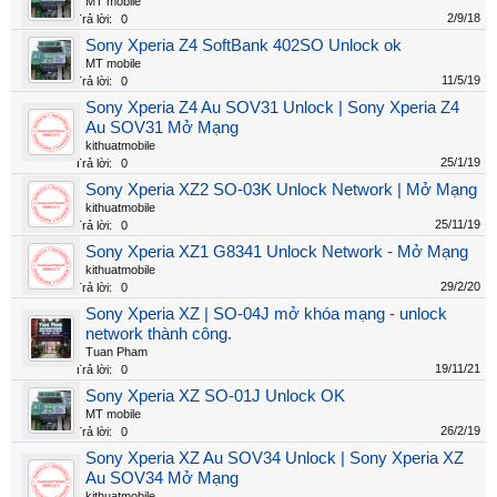
MT mobile
2/9/18
Trả lời:
0
Sony Xperia Z4 SoftBank 402SO Unlock ok
MT mobile
11/5/19
Trả lời:
0
Sony Xperia Z4 Au SOV31 Unlock | Sony Xperia Z4
Au SOV31 Mở Mạng
kithuatmobile
25/1/19
Trả lời:
0
Sony Xperia XZ2 SO-03K Unlock Network | Mở Mạng
kithuatmobile
25/11/19
Trả lời:
0
Sony Xperia XZ1 G8341 Unlock Network - Mở Mạng
kithuatmobile
29/2/20
Trả lời:
0
Sony Xperia XZ | SO-04J mở khóa mạng - unlock
network thành công.
Tuan Pham
19/11/21
Trả lời:
0
Sony Xperia XZ SO-01J Unlock OK
MT mobile
26/2/19
Trả lời:
0
Sony Xperia XZ Au SOV34 Unlock | Sony Xperia XZ
Au SOV34 Mở Mạng
kithuatmobile