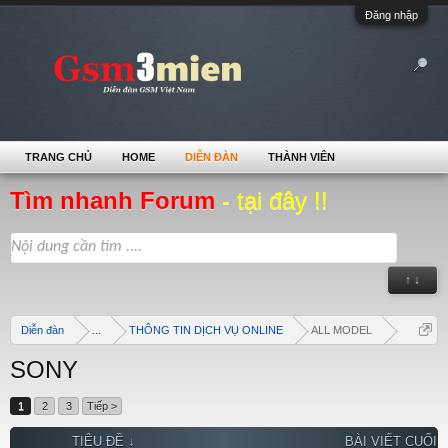
Đăng nhập
TRANG CHỦ
HOME
DIỄN ĐÀN
THÀNH VIÊN
Tìm nhanh Forum
- tại đây !!
↑ ↓
Diễn đàn
...
THÔNG TIN DỊCH VỤ ONLINE
ALL MODEL
SONY
1
2
3
Tiếp >
TIÊU ĐỀ ↓
BÀI VIẾT CUỐI