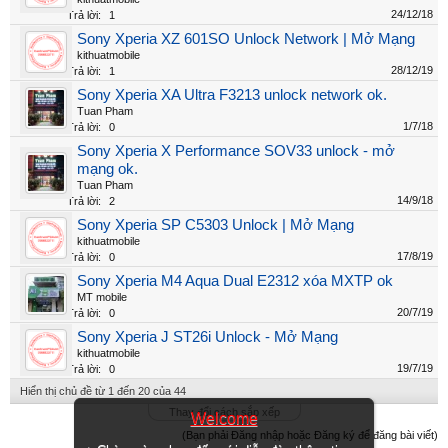
24/12/18
Trả lời:
1
Sony Xperia XZ 601SO Unlock Network | Mở Mạng
kithuatmobile
28/12/19
Trả lời:
1
Sony Xperia XA Ultra F3213 unlock network ok.
Tuan Pham
1/7/18
Trả lời:
0
Sony Xperia X Performance SOV33 unlock - mở
mạng ok.
Tuan Pham
14/9/18
Trả lời:
2
Sony Xperia SP C5303 Unlock | Mở Mạng
kithuatmobile
17/8/19
Trả lời:
0
Sony Xperia M4 Aqua Dual E2312 xóa MXTP ok
MT mobile
20/7/19
Trả lời:
0
Sony Xperia J ST26i Unlock - Mở Mạng
kithuatmobile
19/7/19
Trả lời:
0
Hiển thị chủ đề từ 1 đến 20 của 44
Thay đổi cách sắp xếp
Welcome
(Bạn phải Đăng nhập hoặc Đăng ký để đăng bài viết)