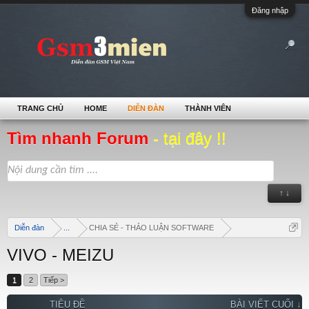
Đăng nhập
TRANG CHỦ
HOME
DIỄN ĐÀN
THÀNH VIÊN
Tìm nhanh Forum
- tại đây !!
↑ ↓
Diễn đàn
...
CHIA SẺ - THẢO LUẬN SOFTWARE
VIVO - MEIZU
1
2
Tiếp >
TIÊU ĐỀ
BÀI VIẾT CUỐI ↓