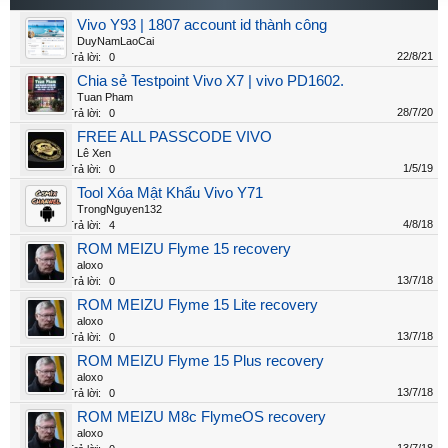
Vivo Y93 | 1807 account id thành công
DuyNamLaoCai
22/8/21
Trả lời:
0
Chia sẻ Testpoint Vivo X7 | vivo PD1602.
Tuan Pham
28/7/20
Trả lời:
0
FREE ALL PASSCODE VIVO
Lê Xen
1/5/19
Trả lời:
0
Tool Xóa Mật Khẩu Vivo Y71
TrongNguyen132
4/8/18
Trả lời:
4
ROM MEIZU Flyme 15 recovery
aloxo
13/7/18
Trả lời:
0
ROM MEIZU Flyme 15 Lite recovery
aloxo
13/7/18
Trả lời:
0
ROM MEIZU Flyme 15 Plus recovery
aloxo
13/7/18
Trả lời:
0
ROM MEIZU M8c FlymeOS recovery
aloxo