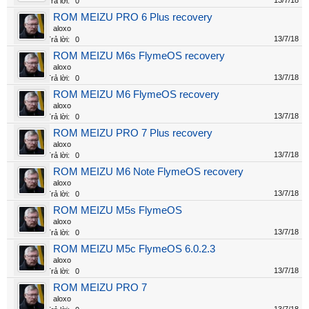
13/7/18
Trả lời:
0
ROM MEIZU PRO 6 Plus recovery
aloxo
13/7/18
Trả lời:
0
ROM MEIZU M6s FlymeOS recovery
aloxo
13/7/18
Trả lời:
0
ROM MEIZU M6 FlymeOS recovery
aloxo
13/7/18
Trả lời:
0
ROM MEIZU PRO 7 Plus recovery
aloxo
13/7/18
Trả lời:
0
ROM MEIZU M6 Note FlymeOS recovery
aloxo
13/7/18
Trả lời:
0
ROM MEIZU M5s FlymeOS
aloxo
13/7/18
Trả lời:
0
ROM MEIZU M5c FlymeOS 6.0.2.3
aloxo
13/7/18
Trả lời:
0
ROM MEIZU PRO 7
aloxo