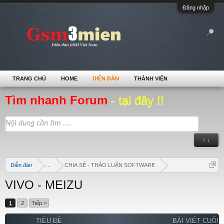
Đăng nhập
TRANG CHỦ
HOME
DIỄN ĐÀN
THÀNH VIÊN
Tìm nhanh Forum
- tại đây !!
↑ ↓
Diễn đàn
...
CHIA SẺ - THẢO LUẬN SOFTWARE
VIVO - MEIZU
1
2
Tiếp >
TIÊU ĐỀ
BÀI VIẾT CUỐI