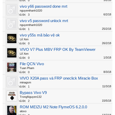
3/2/18
Trả lời:
0
vivo y66 password done mrt
nguyenthanh1020
6/2/18
Trả lời:
3
vivo v5 password unlock mrt
nguyenthanh1020
25/2/18
Trả lời:
1
vivo y55s mã bảo vệ ok
Lê Xen
26/2/18
Trả lời:
0
VIVO V7 Plus MBV FRP OK By TeamViewer
Lê Xen
1/3/18
Trả lời:
0
File QCN Vivo
Tuan Pham
8/3/18
Trả lời:
0
VIVO X20A pass và FRP oneclick Miracle Box
minagsm
11/3/18
Trả lời:
1
Bypass Vivo V9
TrongNguyen132
15/5/18
Trả lời:
2
ROM MEIZU M2 Note FlymeOS 6.2.0.0
aloxo