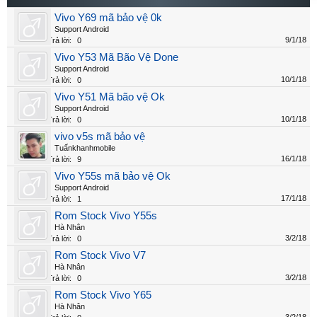
Vivo Y69 mã bảo vệ 0k
Support Android
9/1/18
Trả lời:
0
Vivo Y53 Mã Bão Vệ Done
Support Android
10/1/18
Trả lời:
0
Vivo Y51 Mã bão vệ Ok
Support Android
10/1/18
Trả lời:
0
vivo v5s mã bảo vệ
Tuấnkhanhmobile
16/1/18
Trả lời:
9
Vivo Y55s mã bảo vệ Ok
Support Android
17/1/18
Trả lời:
1
Rom Stock Vivo Y55s
Hà Nhân
3/2/18
Trả lời:
0
Rom Stock Vivo V7
Hà Nhân
3/2/18
Trả lời:
0
Rom Stock Vivo Y65
Hà Nhân