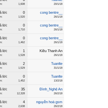
m:
1,608
20/1/18
ả lời:
0
cong bentre__
m:
1,520
26/1/18
ả lời:
0
cong bentre__
m:
1,710
26/1/18
ả lời:
0
cong bentre__
m:
1,462
26/1/18
ả lời:
1
Kiều Thanh An
m:
1,528
26/1/18
ả lời:
2
Tuanlte
m:
1,529
31/1/18
ả lời:
0
Tuanlte
m:
1,452
13/2/18
ả lời:
35
Đình_Nghệ An
m:
12,328
26/2/18
ả lời:
4
nguyễn hoà gsm
m:
2,638
26/2/18