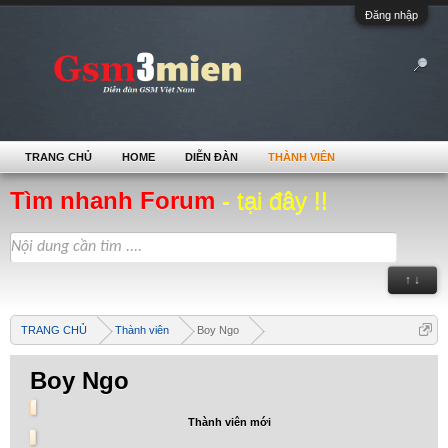
Đăng nhập
TRANG CHỦ
HOME
DIỄN ĐÀN
THÀNH VIÊN
Tìm nhanh Forum
- tại đây !!
↑ ↓
TRANG CHỦ
Thành viên
Boy Ngo
Boy Ngo
Thành viên mới