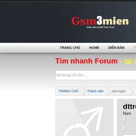
TRANG CHỦ
HOME
DIỄN ĐÀN
T
Tìm nhanh Forum
- tại 
TRANG CHỦ
Thành viên
dttrongtin
dtt
Nam