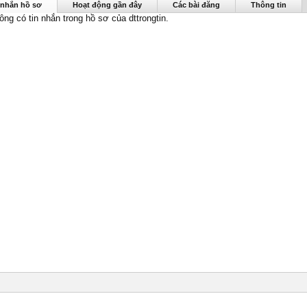
n được nhìn thấy lần cuối:
25/6/23
 nhắn hồ sơ
Hoạt động gần đây
Các bài đăng
Thông tin
ông có tin nhắn trong hồ sơ của dttrongtin.