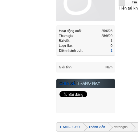
dttrongti
Tin
Hiện tại kh
Hoạt động cuối:
25/6/23
Tham gia:
28/9/20
Bài viết:
1
Lượt like:
0
Điểm thành tích:
1
Giới tính:
Nam
CHIA SẺ
TRANG NÀY
TRANG CHỦ
Thành viên
dttrongtin