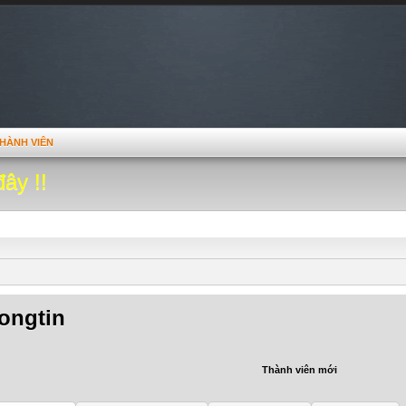
HÀNH VIÊN
đây !!
rongtin
Thành viên mới