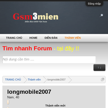
Đăng nhập
TRANG CHỦ
HOME
DIỄN ĐÀN
THÀNH VIÊN
Tìm nhanh Forum
- tại đây !!
↑ ↓
TRANG CHỦ
Thành viên
longmobile2007
longmobile2007
Nam, 40
Thành viên mới