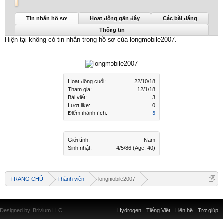
longmobile2007 được nhìn thấy lần cuối:
22/10/18
Tin nhắn hồ sơ
Hoạt động gần đây
Các bài đăng
Thông tin
Hiện tại không có tin nhắn trong hồ sơ của longmobile2007.
Hoạt động cuối:
22/10/18
Tham gia:
12/1/18
Bài viết:
3
Lượt like:
0
Điểm thành tích:
3
Giới tính:
Nam
Sinh nhật:
4/5/86
(Age: 40)
TRANG CHỦ
Thành viên
longmobile2007
Designed by
Brivium LLC.
Hydrogen
Tiếng Việt
Liên hệ
Trợ giúp