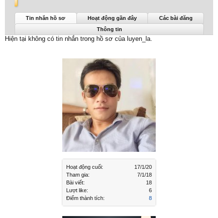
luyen_la được nhìn thấy lần cuối:
17/1/20
Tin nhắn hồ sơ
Hoạt động gần đây
Các bài đăng
Thông tin
Hiện tại không có tin nhắn trong hồ sơ của luyen_la.
Hoạt động cuối:
17/1/20
Tham gia:
7/1/18
Bài viết:
18
Lượt like:
6
Điểm thành tích:
8