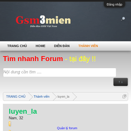
Đăng nhập
TRANG CHỦ
HOME
DIỄN ĐÀN
THÀNH VIÊN
Tìm nhanh Forum
- tại đây !!
↑ ↓
TRANG CHỦ
Thành viên
luyen_la
luyen_la
Nam, 32
Quản lý forum