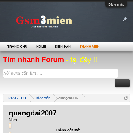
Đăng nhập
TRANG CHỦ
HOME
DIỄN ĐÀN
THÀNH VIÊN
Tìm nhanh Forum
- tại đây !!
↑ ↓
TRANG CHỦ
Thành viên
quangdai2007
quangdai2007
Nam
Thành viên mới