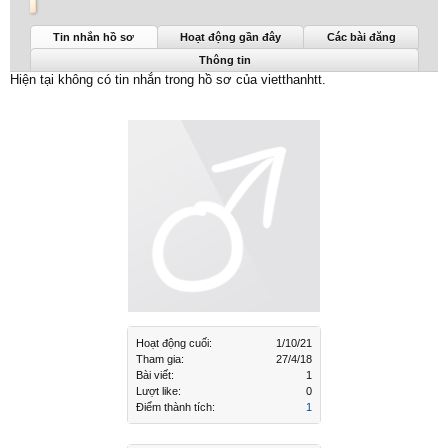
vietthanhtt được nhìn thấy lần cuối:
1/10/21
Tin nhắn hồ sơ
Hoạt động gần đây
Các bài đăng
Thông tin
Hiện tại không có tin nhắn trong hồ sơ của vietthanhtt.
Hoạt động cuối:
1/10/21
Tham gia:
27/4/18
Bài viết:
1
Lượt like:
0
Điểm thành tích:
1