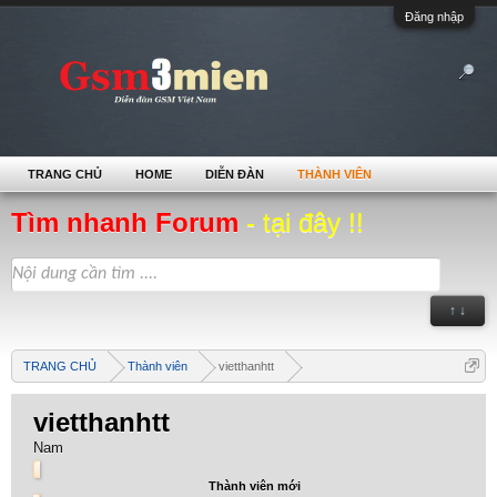
Đăng nhập
TRANG CHỦ
HOME
DIỄN ĐÀN
THÀNH VIÊN
Tìm nhanh Forum
- tại đây !!
↑ ↓
TRANG CHỦ
Thành viên
vietthanhtt
vietthanhtt
Nam
Thành viên mới