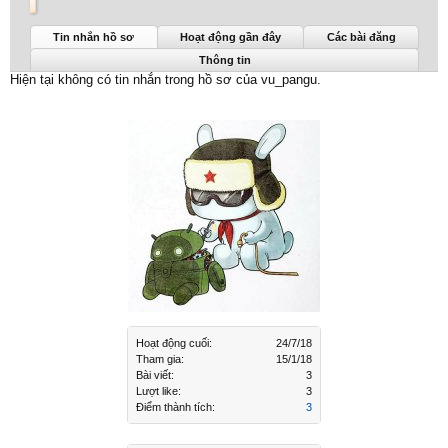
vu_pangu được nhìn thấy lần cuối:
24/7/18
Tin nhắn hồ sơ
Hoạt động gần đây
Các bài đăng
Thông tin
Hiện tại không có tin nhắn trong hồ sơ của vu_pangu.
Hoạt động cuối:
24/7/18
Tham gia:
15/1/18
Bài viết:
3
Lượt like:
3
Điểm thành tích:
3