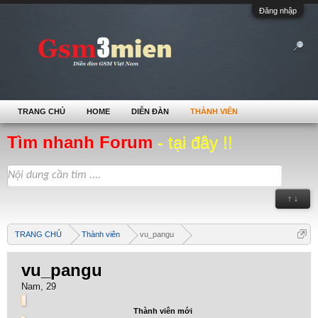
Đăng nhập
TRANG CHỦ
HOME
DIỄN ĐÀN
THÀNH VIÊN
Tìm nhanh Forum
- tại đây !!
↑ ↓
TRANG CHỦ
Thành viên
vu_pangu
vu_pangu
Nam, 29
Thành viên mới