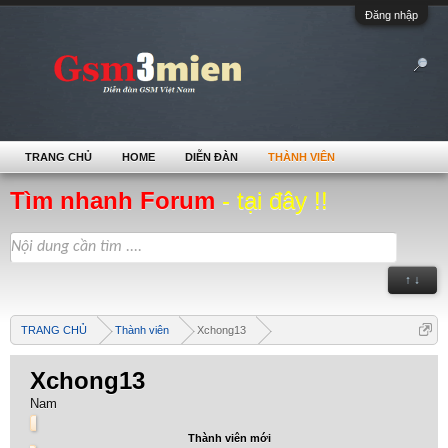
Đăng nhập
TRANG CHỦ
HOME
DIỄN ĐÀN
THÀNH VIÊN
Tìm nhanh Forum
- tại đây !!
↑ ↓
TRANG CHỦ
Thành viên
Xchong13
Xchong13
Nam
Thành viên mới