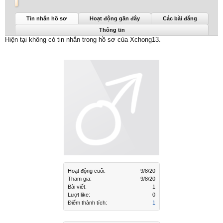
Xchong13 được nhìn thấy lần cuối:
9/8/20
Tin nhắn hồ sơ
Hoạt động gần đây
Các bài đăng
Thông tin
Hiện tại không có tin nhắn trong hồ sơ của Xchong13.
Hoạt động cuối:
9/8/20
Tham gia:
9/8/20
Bài viết:
1
Lượt like:
0
Điểm thành tích:
1