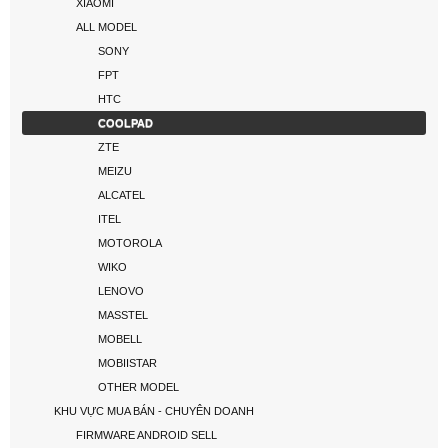
XIAOMI
ALL MODEL
SONY
FPT
HTC
COOLPAD
ZTE
MEIZU
ALCATEL
ITEL
MOTOROLA
WIKO
LENOVO
MASSTEL
MOBELL
MOBIISTAR
OTHER MODEL
KHU VỰC MUA BÁN - CHUYÊN DOANH
FIRMWARE ANDROID SELL