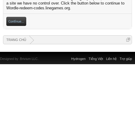
a site we have no control over. Click the button below to continue to
Wordle-redeem-codes.linegames.org.
Continue...
TRANG CHỦ
Designed by
Brivium LLC.
Hydrogen
Tiếng Việt
Liên hệ
Trợ giúp