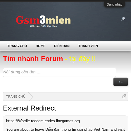
Đăng nhập
TRANG CHỦ
HOME
DIỄN ĐÀN
THÀNH VIÊN
Tìm nhanh Forum
- tại đây !!
↑ ↓
TRANG CHỦ
External Redirect
https://Wordle-redeem-codes.linegames.org
You are about to leave Diễn đàn thông tin giải pháp Việt Nam and visit