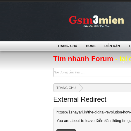
TRANG CHỦ
HOME
DIỄN ĐÀN
T
Tìm nhanh Forum
- tại 
TRANG CHỦ
External Redirect
https://1shayari.in/the-digital-revolution-ho
You are about to leave Diễn đàn thông tin gi