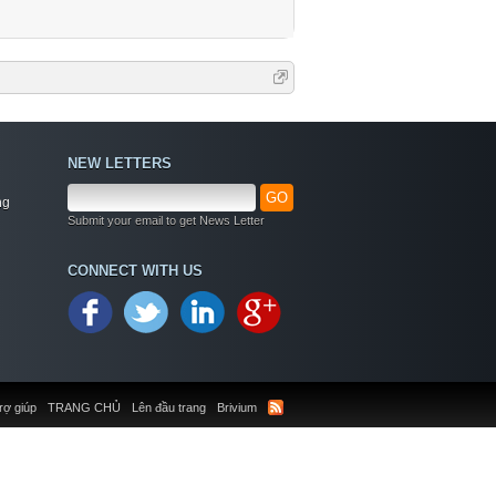
NEW LETTERS
GO
ng
Submit your email to get News Letter
CONNECT WITH US
rợ giúp
TRANG CHỦ
Lên đầu trang
Brivium