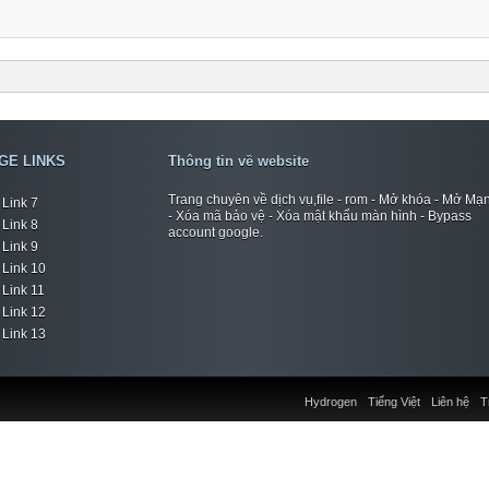
GE LINKS
Thông tin về website
Trang chuyên về dịch vụ,file - rom - Mở khóa - Mở Mạ
Link 7
- Xóa mã bảo vệ - Xóa mật khẩu màn hình - Bypass
Link 8
account google.
Link 9
Link 10
Link 11
Link 12
Link 13
Hydrogen
Tiếng Việt
Liên hệ
T