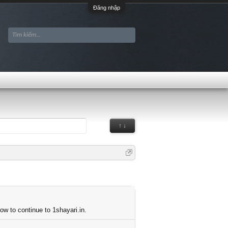
Đăng nhập
↑ ↓
ow to continue to 1shayari.in.