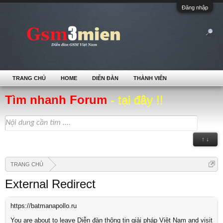
Đăng nhập
TRANG CHỦ
HOME
DIỄN ĐÀN
THÀNH VIÊN
Tìm nhanh Forum
- tại đây !!
↑ ↓
TRANG CHỦ
External Redirect
https://batmanapollo.ru
You are about to leave Diễn đàn thông tin giải pháp Việt Nam and visit