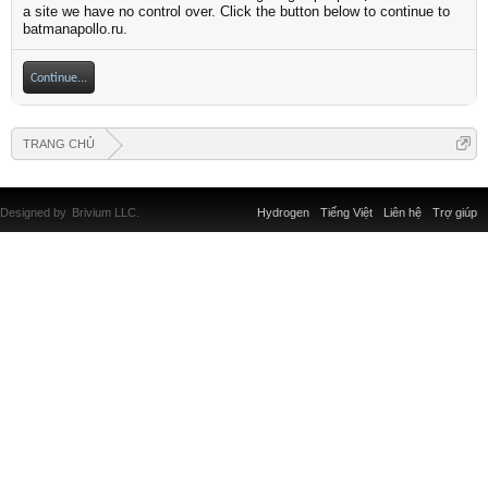
a site we have no control over. Click the button below to continue to
batmanapollo.ru.
Continue...
TRANG CHỦ
Designed by
Brivium LLC.
Hydrogen
Tiếng Việt
Liên hệ
Trợ giúp