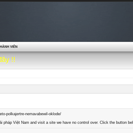
HÀNH VIÊN
đây !!
reto-polkajertre-nemavabewil-oklode/
ải pháp Việt Nam and visit a site we have no control over. Click the button bel