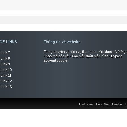
GE LINKS
Thông tin về website
Trang chuyên về dịch vụ,file - rom - Mở khóa - Mở Mạ
Link 7
- Xóa mã bảo vệ - Xóa mật khẩu màn hình - Bypass
Link 8
account google.
Link 9
Link 10
Link 11
Link 12
Link 13
Hydrogen
Tiếng Việt
Liên hệ
T