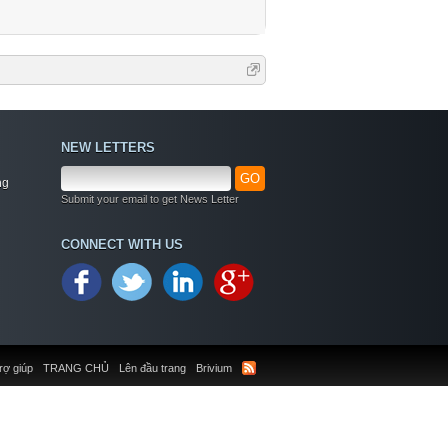
NEW LETTERS
GO
ng
Submit your email to get News Letter
CONNECT WITH US
rợ giúp
TRANG CHỦ
Lên đầu trang
Brivium