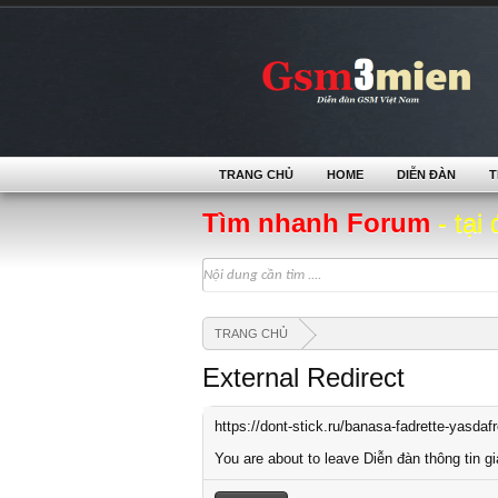
TRANG CHỦ
HOME
DIỄN ĐÀN
T
Tìm nhanh Forum
- tại 
TRANG CHỦ
External Redirect
https://dont-stick.ru/banasa-fadrette-yasdaf
You are about to leave Diễn đàn thông tin gi