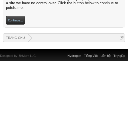
a site we have no control over. Click the button below to continue to
potofu.me.
Continue...
TRANG CHỦ
Designed by
Brivium LLC.
Hydrogen
Tiếng Việt
Liên hệ
Trợ giúp