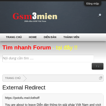
Đăng nhập
TRANG CHỦ
HOME
DIỄN ĐÀN
THÀNH VIÊN
Tìm nhanh Forum
- tại đây !!
↑ ↓
TRANG CHỦ
External Redirect
https://potofu.me/clothoff
You are about to leave Diễn đàn thông tin giải pháp Việt Nam and visit