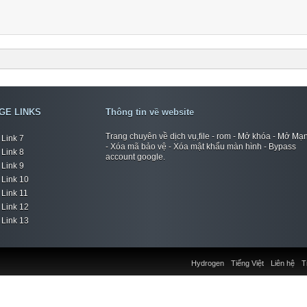
GE LINKS
Thông tin về website
Trang chuyên về dịch vụ,file - rom - Mở khóa - Mở Mạ
Link 7
- Xóa mã bảo vệ - Xóa mật khẩu màn hình - Bypass
Link 8
account google.
Link 9
Link 10
Link 11
Link 12
Link 13
Hydrogen
Tiếng Việt
Liên hệ
T