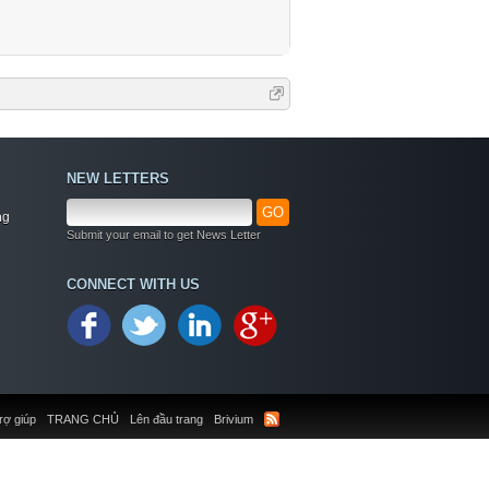
NEW LETTERS
GO
ng
Submit your email to get News Letter
CONNECT WITH US
rợ giúp
TRANG CHỦ
Lên đầu trang
Brivium