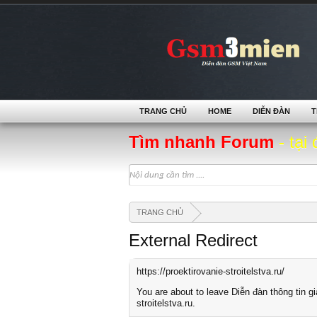
TRANG CHỦ
HOME
DIỄN ĐÀN
T
Tìm nhanh Forum
- tại 
TRANG CHỦ
External Redirect
https://proektirovanie-stroitelstva.ru/
You are about to leave Diễn đàn thông tin gi
stroitelstva.ru.