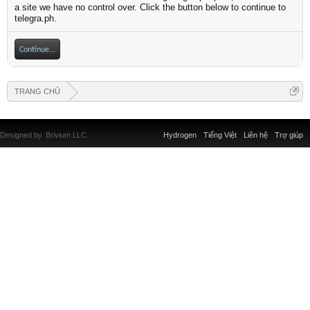
a site we have no control over. Click the button below to continue to
telegra.ph.
Continue...
TRANG CHỦ
Designed by
Brivium LLC.
Hydrogen
Tiếng Việt
Liên hệ
Trợ giúp