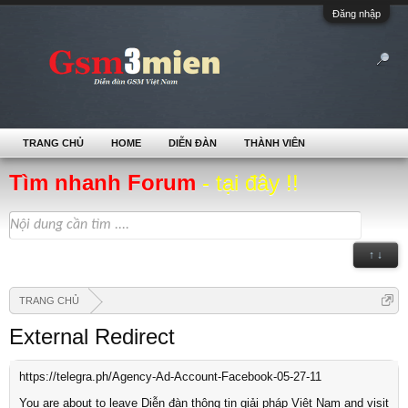
Đăng nhập
TRANG CHỦ
HOME
DIỄN ĐÀN
THÀNH VIÊN
Tìm nhanh Forum
- tại đây !!
↑ ↓
TRANG CHỦ
External Redirect
https://telegra.ph/Agency-Ad-Account-Facebook-05-27-11
You are about to leave Diễn đàn thông tin giải pháp Việt Nam and visit