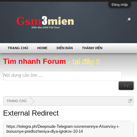
Đăng nhập
TRANG CHỦ
HOME
DIỄN ĐÀN
THÀNH VIÊN
Tìm nhanh Forum
- tại đây !!
↑ ↓
TRANG CHỦ
External Redirect
https://telegra.ph/Deepnude-Telegram-sovremennye-AIservisy-i-
bonusnye-predlozheniya-dlya-igrokov-10-14