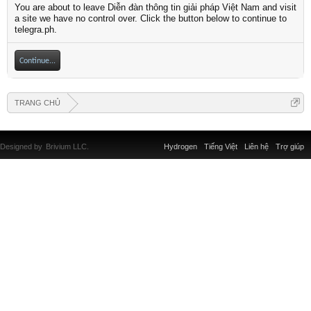
You are about to leave Diễn đàn thông tin giải pháp Việt Nam and visit
a site we have no control over. Click the button below to continue to
telegra.ph.
Continue...
TRANG CHỦ
Designed by
Brivium LLC.
Hydrogen
Tiếng Việt
Liên hệ
Trợ giúp