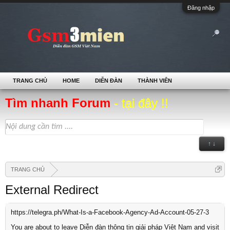
Đăng nhập
TRANG CHỦ
HOME
DIỄN ĐÀN
THÀNH VIÊN
Tìm nhanh Forum
- tại đây !!
↑ ↓
TRANG CHỦ
External Redirect
https://telegra.ph/What-Is-a-Facebook-Agency-Ad-Account-05-27-3
You are about to leave Diễn đàn thông tin giải pháp Việt Nam and visit