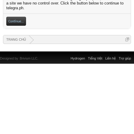
a site we have no control over. Click the button below to continue to
telegra.ph.
Continue...
TRANG CHỦ
Designed by
Brivium LLC.
Hydrogen
Tiếng Việt
Liên hệ
Trợ giúp