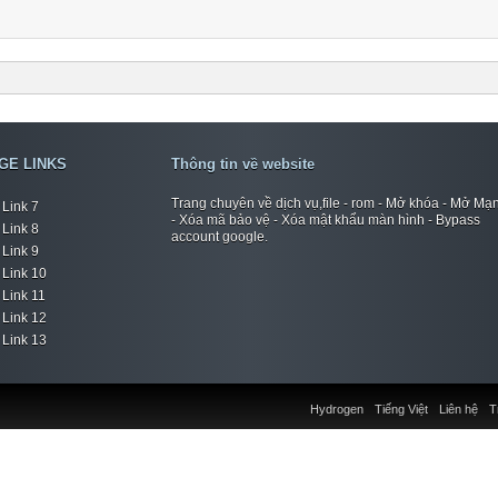
GE LINKS
Thông tin về website
Trang chuyên về dịch vụ,file - rom - Mở khóa - Mở Mạ
Link 7
- Xóa mã bảo vệ - Xóa mật khẩu màn hình - Bypass
Link 8
account google.
Link 9
Link 10
Link 11
Link 12
Link 13
Hydrogen
Tiếng Việt
Liên hệ
T