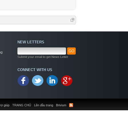
NEW LETTERS
GO
ng
Submit your email to get News Letter
CONNECT WITH US
rợ giúp
TRANG CHỦ
Lên đầu trang
Brivium