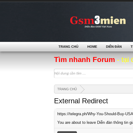
TRANG CHỦ
HOME
DIỄN ĐÀN
T
Tìm nhanh Forum
- tại 
TRANG CHỦ
External Redirect
https://telegra.ph/Why-You-Should-Buy-US
You are about to leave Diễn đàn thông tin gi