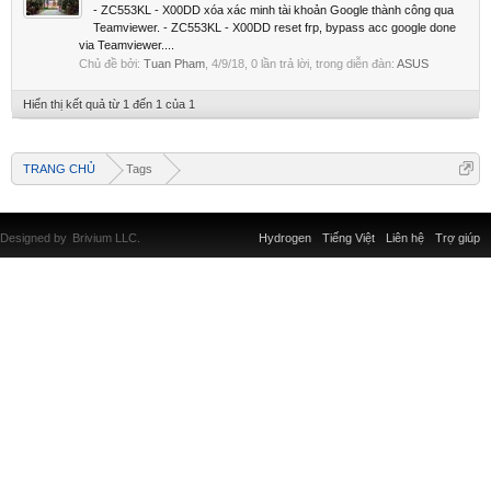
- ZC553KL - X00DD xóa xác minh tài khoản Google thành công qua
Teamviewer. - ZC553KL - X00DD reset frp, bypass acc google done
via Teamviewer....
Chủ đề bởi:
Tuan Pham
,
4/9/18
, 0 lần trả lời, trong diễn đàn:
ASUS
Hiển thị kết quả từ 1 đến 1 của 1
TRANG CHỦ
Tags
Designed by
Brivium LLC.
Hydrogen
Tiếng Việt
Liên hệ
Trợ giúp