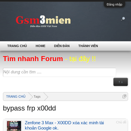
Đăng nhập
TRANG CHỦ
HOME
DIỄN ĐÀN
THÀNH VIÊN
Tìm nhanh Forum
- tại đây !!
↑ ↓
TRANG CHỦ
Tags
bypass frp x00dd
Zenfone 3 Max - X00DD xóa xác minh tài
Chủ đề
khoản Google ok.