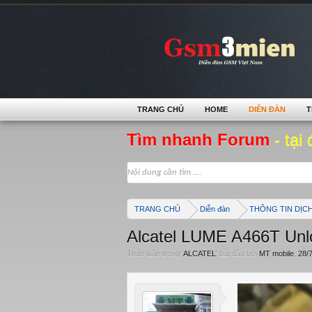
TRANG CHỦ
HOME
DIỄN ĐÀN
T
Tìm nhanh Forum
- tại 
TRANG CHỦ
Diễn đàn
THÔNG TIN DỊC
Alcatel LUME A466T Unl
Thảo luận trong '
ALCATEL
' bắt đầu bởi
MT mobile
,
28/