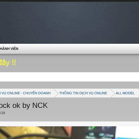
HÀNH VIÊN
đây !!
H VỤ ONLINE - CHUYÊN DOANH
THÔNG TIN DỊCH VỤ ONLINE
ALL MODEL
ock ok by NCK
7/18
.