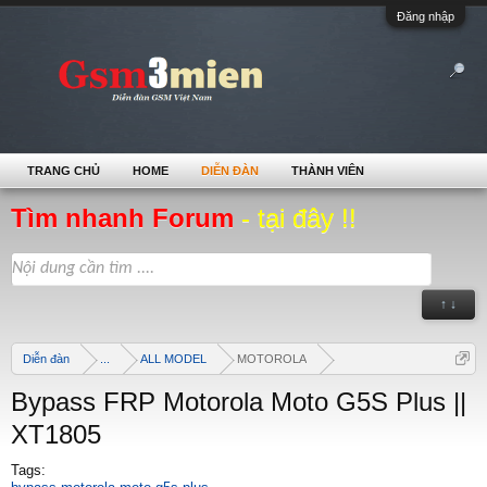
Đăng nhập
TRANG CHỦ
HOME
DIỄN ĐÀN
THÀNH VIÊN
Tìm nhanh Forum
- tại đây !!
↑ ↓
Diễn đàn
...
ALL MODEL
MOTOROLA
Bypass FRP Motorola Moto G5S Plus ||
XT1805
Tags: