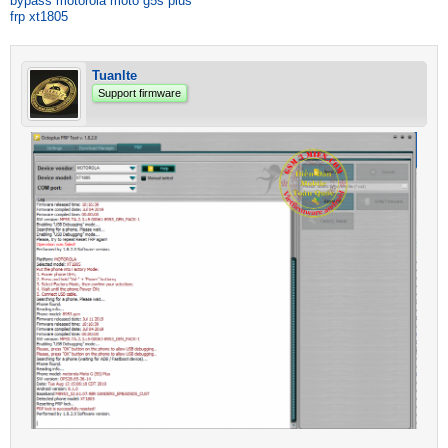
bypass motorola moto g5s plus
frp xt1805
Tuanlte
Support firmware