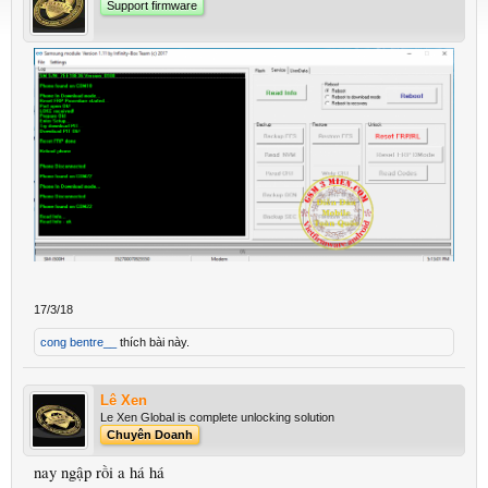
Support firmware
17/3/18
cong bentre__
thích bài này.
Lê Xen
Le Xen Global is complete unlocking solution
Chuyên Doanh
nay ngập rồi a há há