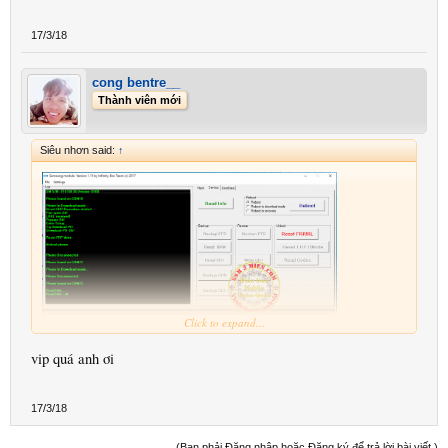
17/3/18
cong bentre__
Thành viên mới
Siêu nhơn said:
↑
Click to expand...
vip quá anh ơi
17/3/18
(Bạn phải Đăng nhập hoặc Đăng ký để trả lời bài viết.)