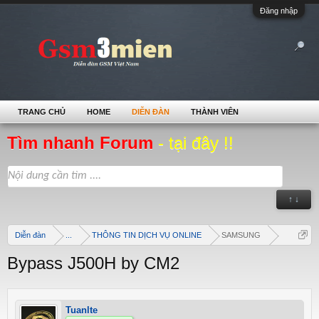
Đăng nhập
TRANG CHỦ
HOME
DIỄN ĐÀN
THÀNH VIÊN
Tìm nhanh Forum
- tại đây !!
↑ ↓
Diễn đàn
...
THÔNG TIN DỊCH VỤ ONLINE
SAMSUNG
Bypass J500H by CM2
Tuanlte