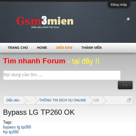
Đăng nhập
TRANG CHỦ
HOME
DIỄN ĐÀN
THÀNH VIÊN
Tìm nhanh Forum
- tại đây !!
↑ ↓
Diễn đàn
...
THÔNG TIN DỊCH VỤ ONLINE
LG
Bypass LG TP260 OK
Tags:
bypass lg tp260
frp tp260