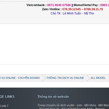
………………………………………………………………………….…………...............
Vietcombank :
0671 0040 67586
||
Momo/
Viettel Pay
:
0965.
Zalo / Hotline :
076.39.12345 – 0766.39.11.79
Chủ TK : Lê Minh Tuấn – Mỹ Tho
H VỤ ONLINE - CHUYÊN DOANH
THÔNG TIN DỊCH VỤ ONLINE
ALL MODEL
GE LINKS
Thông tin về website
Trang chuyên về dịch vụ,file - rom - Mở khóa - Mở Mạ
Link 7