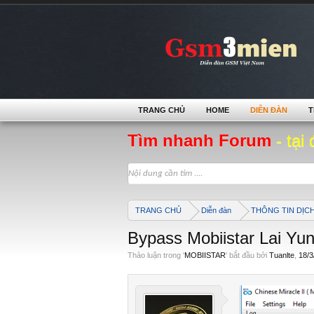
TRANG CHỦ
HOME
DIỄN ĐÀN
T
Tìm nhanh Forum
- tại 
TRANG CHỦ
Diễn đàn
THÔNG TIN DỊC
Bypass Mobiistar Lai Yu
Thảo luận trong '
MOBIISTAR
' bắt đầu bởi
Tuanlte
,
18/3