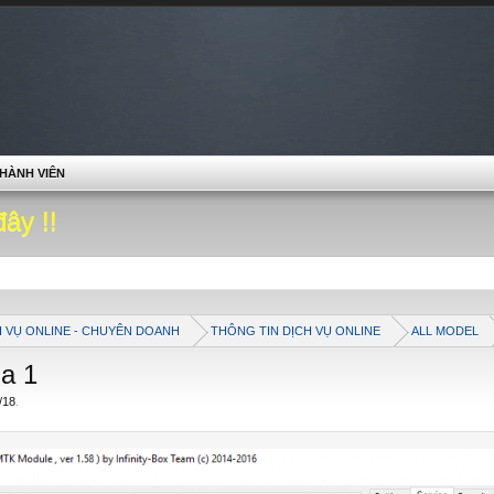
HÀNH VIÊN
đây !!
H VỤ ONLINE - CHUYÊN DOANH
THÔNG TIN DỊCH VỤ ONLINE
ALL MODEL
na 1
/18
.