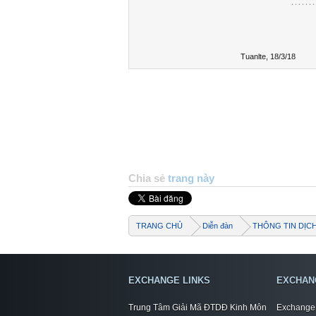
………
Tuanlte
,
18/3/18
Chia sẻ
trang này
TRANG CHỦ
Diễn đàn
THÔNG TIN DỊC
EXCHANGE LINKS
EXCHAN
Trung Tâm Giải Mã ĐTDĐ Kinh Môn
Exchange 