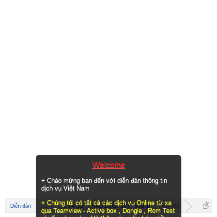
Welcome
+ Chào mừng bạn đến với diễn đàn thông tin
dịch vụ Việt Nam
+ Chúng tôi có tất cả các dịch vụ Online từ xa
Diễn đàn
...
CHIA SẺ - THẢO LUẬN SOFTWARE
OPPO
qua Teamview - Active box , Dongle , Rom Test