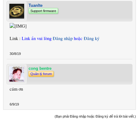
Tuanlte
Support firmware
Link :
Link ẩn vui lòng
Đăng nhập
hoặc
Đăng ký
30/8/19
cong bentre
Quản lý forum
cám ơn
6/9/19
(Bạn phải Đăng nhập hoặc Đăng ký để trả lời bài viết.)