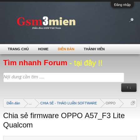
Đăng nhập
TRANG CHỦ
HOME
DIỄN ĐÀN
THÀNH VIÊN
Tìm nhanh Forum
- tại đây !!
↑ ↓
Diễn đàn
...
CHIA SẺ - THẢO LUẬN SOFTWARE
OPPO
Chia sẻ firmware OPPO A57_F3 Lite
Qualcom