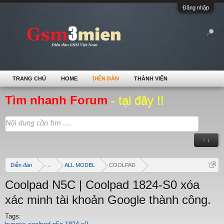
Đăng nhập
TRANG CHỦ
HOME
DIỄN ĐÀN
THÀNH VIÊN
Tìm nhanh Forum
- tại đây !!
↑ ↓
Diễn đàn
...
ALL MODEL
COOLPAD
Coolpad N5C | Coolpad 1824-S0 xóa
xác minh tài khoản Google thành công.
Tags: