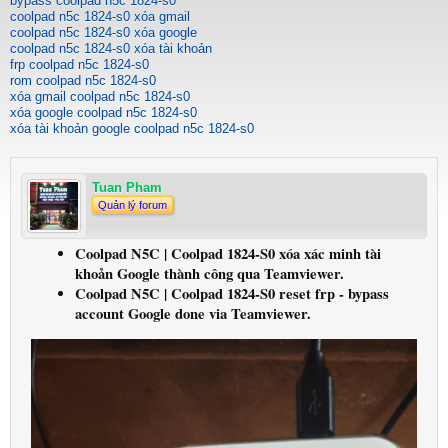
bypass coolpad n5c 1824-s0
coolpad n5c 1824-s0 xóa gmail
coolpad n5c 1824-s0 xóa google
coolpad n5c 1824-s0 xóa tài khoản
frp coolpad n5c 1824-s0
rom coolpad n5c 1824-s0
xóa gmail coolpad n5c 1824-s0
xóa google coolpad n5c 1824-s0
xóa tài khoản google coolpad n5c 1824-s0
Tuan Pham
Quản lý forum
Coolpad N5C | Coolpad 1824-S0 xóa xác minh tài
khoản Google thành công qua Teamviewer.
Coolpad N5C | Coolpad 1824-S0 reset frp - bypass
account Google done via Teamviewer.