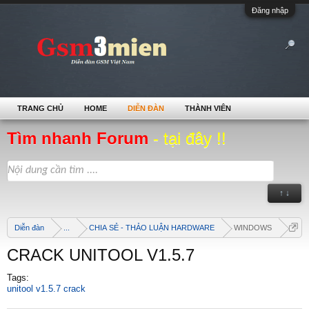
Đăng nhập
TRANG CHỦ
HOME
DIỄN ĐÀN
THÀNH VIÊN
Tìm nhanh Forum
- tại đây !!
↑ ↓
Diễn đàn
...
CHIA SẺ - THẢO LUẬN HARDWARE
WINDOWS
CRACK UNITOOL V1.5.7
Tags:
unitool v1.5.7 crack