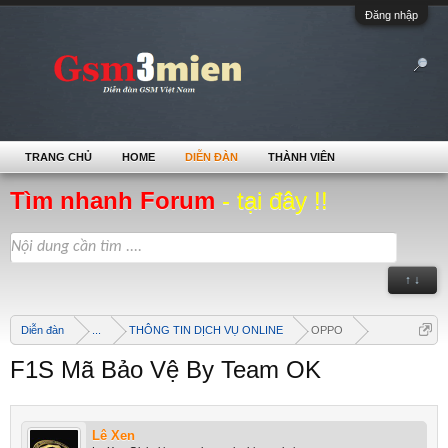
Đăng nhập
TRANG CHỦ
HOME
DIỄN ĐÀN
THÀNH VIÊN
Tìm nhanh Forum
- tại đây !!
↑ ↓
Diễn đàn
...
THÔNG TIN DỊCH VỤ ONLINE
OPPO
F1S Mã Bảo Vệ By Team OK
Lê Xen