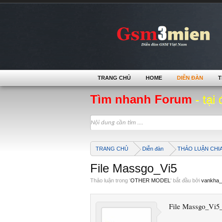
TRANG CHỦ
HOME
DIỄN ĐÀN
T
Tìm nhanh Forum
- tại 
TRANG CHỦ
Diễn đàn
THẢO LUẬN CHI
File Massgo_Vi5
Thảo luận trong '
OTHER MODEL
' bắt đầu bởi
vankha_
File Massgo_Vi5