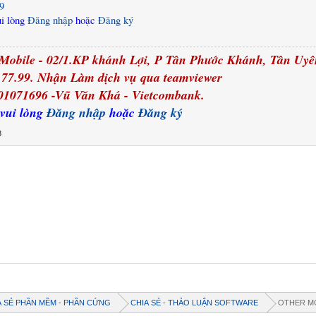
9
ui lòng
Đăng nhập
hoặc
Đăng ký
Mobile - 02/1.KP khánh Lợi, P Tân Phước Khánh, Tân Uy
0.77.99. Nhận Làm dịch vụ qua
teamviewer
01071696 -Vũ Văn Khá -
Vietcombank.
 vui lòng
Đăng nhập
hoặc
Đăng ký
8
A SẺ PHẦN MỀM - PHẦN CỨNG
CHIA SẺ - THẢO LUẬN SOFTWARE
OTHER M