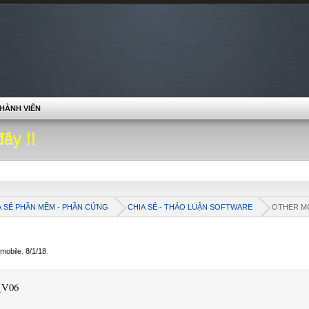
HÀNH VIÊN
đây !!
A SẺ PHẦN MỀM - PHẦN CỨNG
CHIA SẺ - THẢO LUẬN SOFTWARE
OTHER M
mobile
,
8/1/18
.
_V06