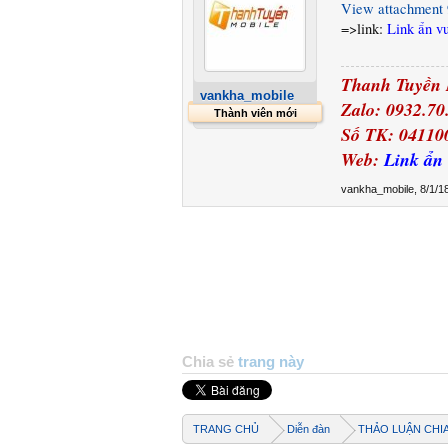
View attachment 
=>link:
Link ẩn v
Thanh Tuyền 
vankha_mobile
Zalo: 0932.7
Thành viên mới
Số TK: 04110
Web:
Link ẩn
vankha_mobile
,
8/1/1
Chia sẻ
trang này
TRANG CHỦ
Diễn đàn
THẢO LUẬN CHI