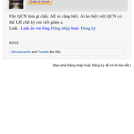
Quản lý forum
File QCN làm gì chắc AE ai cũng biết. Ai ko biết viết QCN có
thể LH chữ ký em viết giùm ạ.
Link :
Link ẩn vui lòng
Đăng nhập
hoặc
Đăng ký
8/3/18
o0osaoxao0o
and
Tuanlte
like this.
(Bạn phải Đăng nhập hoặc Đăng ký để trả lời bài viết.)