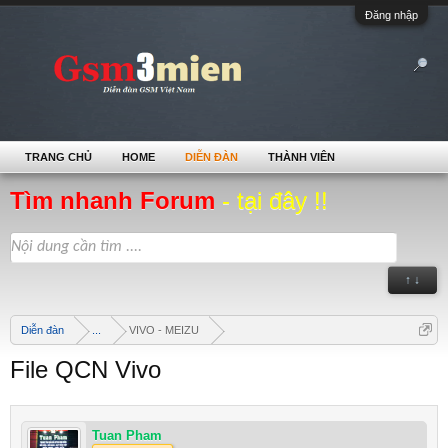
Đăng nhập
TRANG CHỦ
HOME
DIỄN ĐÀN
THÀNH VIÊN
Tìm nhanh Forum
- tại đây !!
↑ ↓
Diễn đàn
...
VIVO - MEIZU
File QCN Vivo
Tuan Pham