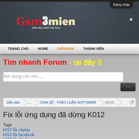
Đăng nhập
TRANG CHỦ
HOME
DIỄN ĐÀN
THÀNH VIÊN
Tìm nhanh Forum
- tại đây !!
↑ ↓
Diễn đàn
...
CHIA SẺ - THẢO LUẬN SOFTWARE
ASUS
Fix lỗi ứng dụng đã dừng K012
Tags:
k012 lỗi chplay
k012 lỗi facebook