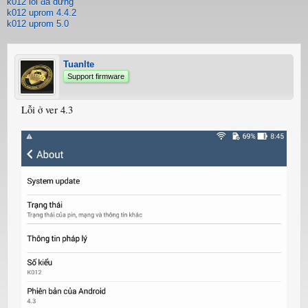
k012 lỗi đã dừng
k012 uprom 4.4.2
k012 uprom 5.0
Tuanlte
Support firmware
Lỗi ở ver 4.3