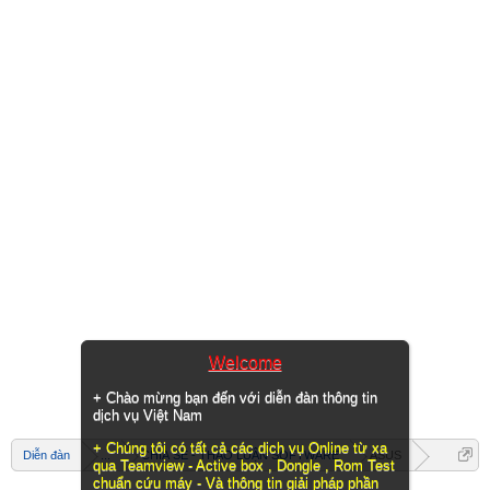
Welcome
+ Chào mừng bạn đến với diễn đàn thông tin
dịch vụ Việt Nam
+ Chúng tôi có tất cả các dịch vụ Online từ xa
Diễn đàn
...
CHIA SẺ - THẢO LUẬN SOFTWARE
ASUS
qua Teamview - Active box , Dongle , Rom Test
chuẩn cứu máy - Và thông tin giải pháp phần